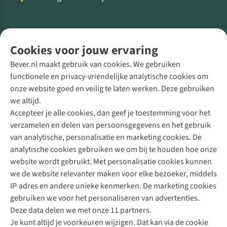
Volg ons voor meer Buiten
Cookies voor jouw ervaring
Bever.nl maakt gebruik van cookies. We gebruiken
functionele en privacy-vriendelijke analytische cookies om
onze website goed en veilig te laten werken. Deze gebruiken
Direct advies van een Buitenexpert
we altijd.
Accepteer je alle cookies, dan geef je toestemming voor het
+31 (0)85 888 50 88
verzamelen en delen van persoonsgegevens en het gebruik
+31 6 12 28 49 80
van analytische, personalisatie en marketing cookies. De
analytische cookies gebruiken we om bij te houden hoe onze
Contactformulier
website wordt gebruikt. Met personalisatie cookies kunnen
we de website relevanter maken voor elke bezoeker, middels
IP-adres en andere unieke kenmerken. De marketing cookies
Algeme
gebruiken we voor het personaliseren van advertenties.
voorwa
Deze data delen we met onze 11 partners.
|
Je kunt altijd je voorkeuren wijzigen. Dat kan via de cookie