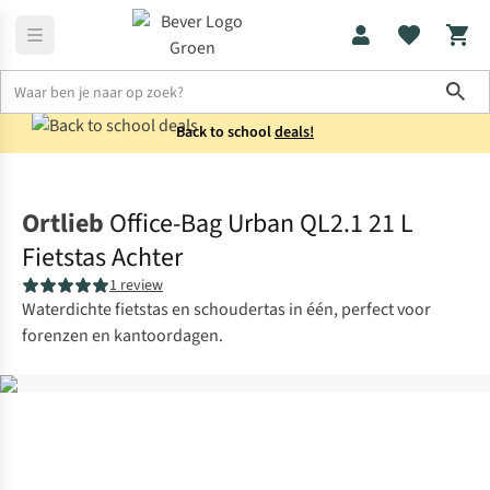
Sho
Back to school
deals!
Fietstassen
Enkele fietstassen
Ortlieb
Office-Bag Urban QL2.1 21 L
Fietstas Achter
1 review
Waterdichte fietstas en schoudertas in één, perfect voor
forenzen en kantoordagen.