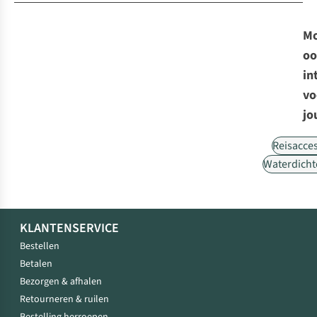
Mo
oo
in
vo
jo
Reisacce
Waterdicht
KLANTENSERVICE
Bestellen
Betalen
Bezorgen & afhalen
Retourneren & ruilen