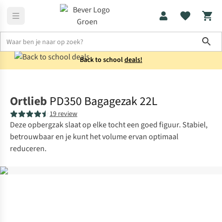
Sho
Back to school
deals!
Reisaccessoires
Waterdichte zakken
Ortlieb
PD350 Bagagezak 22L
19 review
Deze opbergzak slaat op elke tocht een goed figuur. Stabiel,
betrouwbaar en je kunt het volume ervan optimaal
reduceren.