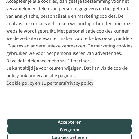
Accepteer je alle cookies, dan geef je toestemming voor het
+31 (0)85 888 50 88
verzamelen en delen van persoonsgegevens en het gebruik
+31 6 12 28 49 80
van analytische, personalisatie en marketing cookies. De
analytische cookies gebruiken we om bij te houden hoe onze
Contactformulier
website wordt gebruikt. Met personalisatie cookies kunnen
we de website relevanter maken voor elke bezoeker, middels
IP-adres en andere unieke kenmerken. De marketing cookies
Algeme
gebruiken we voor het personaliseren van advertenties.
voorwa
Deze data delen we met onze 11 partners.
|
Je kunt altijd je voorkeuren wijzigen. Dat kan via de cookie
Priva
policy link onderaan alle pagina's.
polic
Cookie policy en 11 partners
Privacy policy
|
Cook
polic
|
© 202
Accepteren
Bever
Weigeren
B.V. Al
Cookies beheren
rights