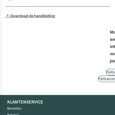
Download de handleiding
Mo
oo
in
vo
jo
Fiet
Fietsacce
KLANTENSERVICE
Bestellen