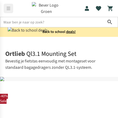
Sho
Back to school
deals!
Fietsen
Fietsaccessoires
Ortlieb
Ql3.1 Mounting Set
Bevestig je fietstas eenvoudig met montageset voor
standaard bagagedragers zonder QL3.1-systeem.
-40%
Sale