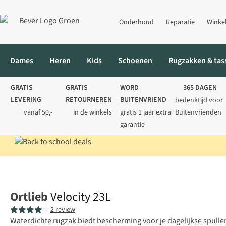
Onderhoud
Reparatie
Winke
Dames
Heren
Kids
Schoenen
Rugzakken & tas
GRATIS
GRATIS
WORD
365 DAGEN
LEVERING
RETOURNEREN
BUITENVRIEND
bedenktijd voor
vanaf 50,-
in de winkels
gratis 1 jaar extra
Buitenvrienden
garantie
Home
Rugzakken
Dagrugzakken
Velocity 23L
Ortlieb
Velocity 23L
2 review
Waterdichte rugzak biedt bescherming voor je dagelijkse spullen