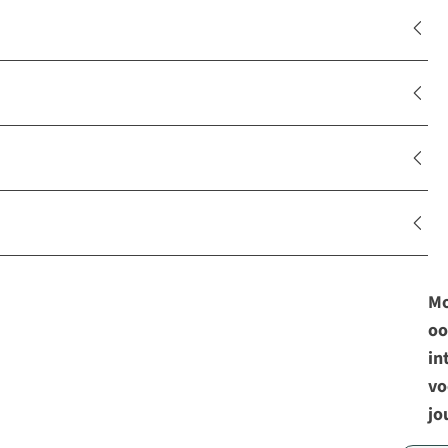
Mo
oo
in
vo
jo