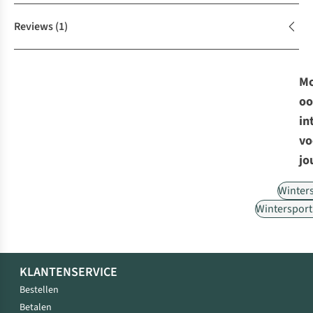
Reviews
(1)
Mo
oo
in
vo
jo
Winter
Wintersport
KLANTENSERVICE
Bestellen
Betalen