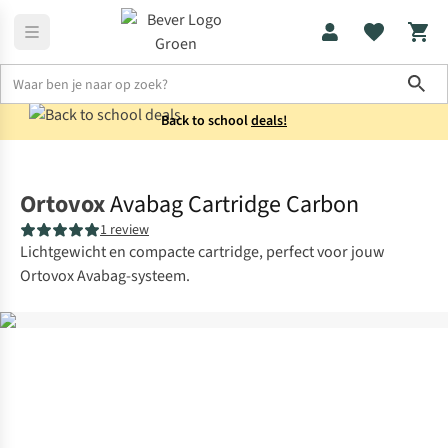
Sho
Back to school
deals!
Wintersport
Wintersportmateriaal
Ortovox
Avabag Cartridge Carbon
1 review
Lichtgewicht en compacte cartridge, perfect voor jouw
Ortovox Avabag-systeem.