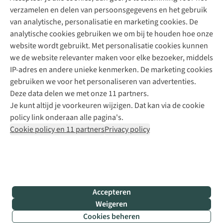
verzamelen en delen van persoonsgegevens en het gebruik
+31 6 12 28 49 80
van analytische, personalisatie en marketing cookies. De
analytische cookies gebruiken we om bij te houden hoe onze
Contactformulier
website wordt gebruikt. Met personalisatie cookies kunnen
we de website relevanter maken voor elke bezoeker, middels
IP-adres en andere unieke kenmerken. De marketing cookies
Algeme
gebruiken we voor het personaliseren van advertenties.
voorwa
Deze data delen we met onze 11 partners.
|
Je kunt altijd je voorkeuren wijzigen. Dat kan via de cookie
Priva
policy link onderaan alle pagina's.
polic
Cookie policy en 11 partners
Privacy policy
|
Cook
polic
|
© 202
Accepteren
Bever
Weigeren
B.V. Al
Cookies beheren
rights