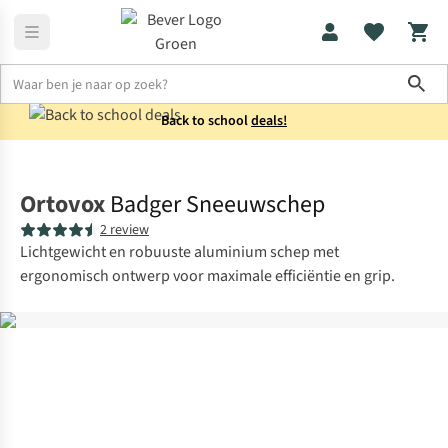
Sho
Back to school
deals!
Wintersport
Wintersportmateriaal
Ortovox
Badger Sneeuwschep
2 review
Lichtgewicht en robuuste aluminium schep met
ergonomisch ontwerp voor maximale efficiëntie en grip.