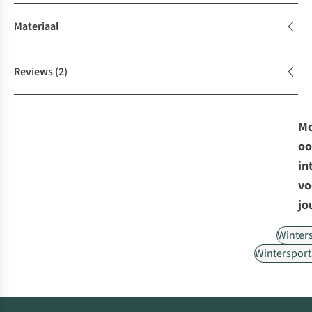
Materiaal
Reviews
(2)
Mo
oo
in
vo
jo
Winter
Wintersport