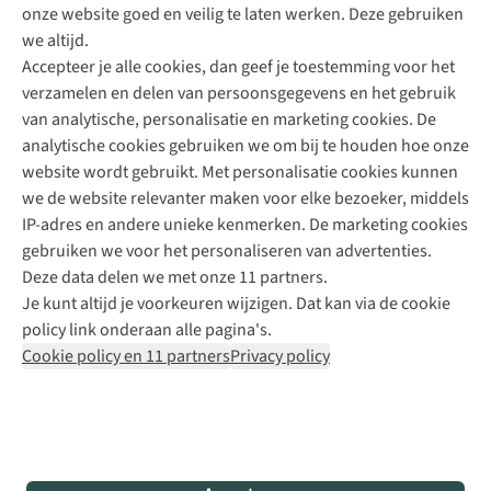
onze website goed en veilig te laten werken. Deze gebruiken
Direct advies van een Buitenexpert
we altijd.
Accepteer je alle cookies, dan geef je toestemming voor het
+31 (0)85 888 50 88
verzamelen en delen van persoonsgegevens en het gebruik
+31 6 12 28 49 80
van analytische, personalisatie en marketing cookies. De
analytische cookies gebruiken we om bij te houden hoe onze
Contactformulier
website wordt gebruikt. Met personalisatie cookies kunnen
we de website relevanter maken voor elke bezoeker, middels
IP-adres en andere unieke kenmerken. De marketing cookies
Algeme
gebruiken we voor het personaliseren van advertenties.
voorwa
Deze data delen we met onze 11 partners.
|
Je kunt altijd je voorkeuren wijzigen. Dat kan via de cookie
Priva
policy link onderaan alle pagina's.
polic
Cookie policy en 11 partners
Privacy policy
|
Cook
polic
|
© 202