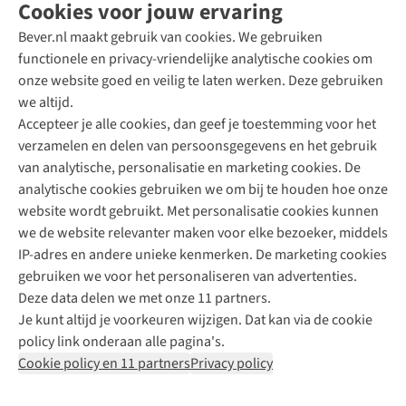
Cookies voor jouw ervaring
Bever.nl maakt gebruik van cookies. We gebruiken
functionele en privacy-vriendelijke analytische cookies om
onze website goed en veilig te laten werken. Deze gebruiken
Direct advies van een Buitenexpert
we altijd.
Accepteer je alle cookies, dan geef je toestemming voor het
+31 (0)85 888 50 88
verzamelen en delen van persoonsgegevens en het gebruik
+31 6 12 28 49 80
van analytische, personalisatie en marketing cookies. De
analytische cookies gebruiken we om bij te houden hoe onze
Contactformulier
website wordt gebruikt. Met personalisatie cookies kunnen
we de website relevanter maken voor elke bezoeker, middels
IP-adres en andere unieke kenmerken. De marketing cookies
Algeme
gebruiken we voor het personaliseren van advertenties.
voorwa
Deze data delen we met onze 11 partners.
|
Je kunt altijd je voorkeuren wijzigen. Dat kan via de cookie
Priva
policy link onderaan alle pagina's.
polic
Cookie policy en 11 partners
Privacy policy
|
Cook