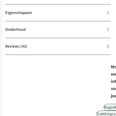
Eigenschappen
Onderhoud
Reviews
(42)
Mo
oo
in
vo
jo
Rugza
Trekkingr