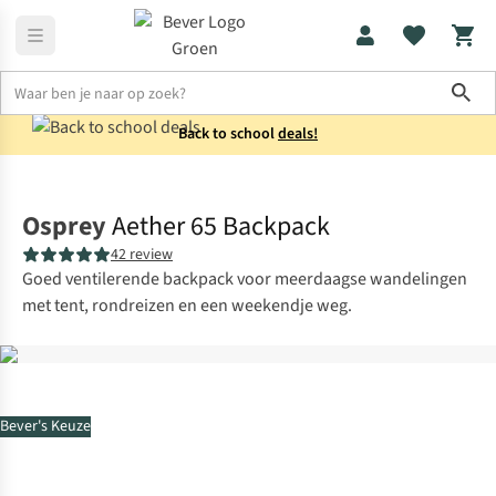
Sho
Back to school
deals!
Rugzakken
Trekkingrugzakken
Osprey
Aether 65 Backpack
42 review
Goed ventilerende backpack voor meerdaagse wandelingen
met tent, rondreizen en een weekendje weg.
Bever's Keuze