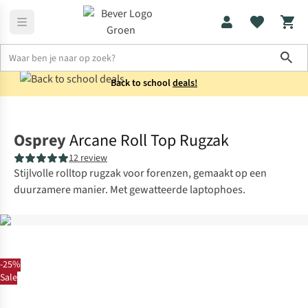
Sho
Back to school
deals!
Rugzakken
Laptoprugzakken
Osprey
Arcane Roll Top Rugzak
12 review
Stijlvolle rolltop rugzak voor forenzen, gemaakt op een
duurzamere manier. Met gewatteerde laptophoes.
-25%
Sale