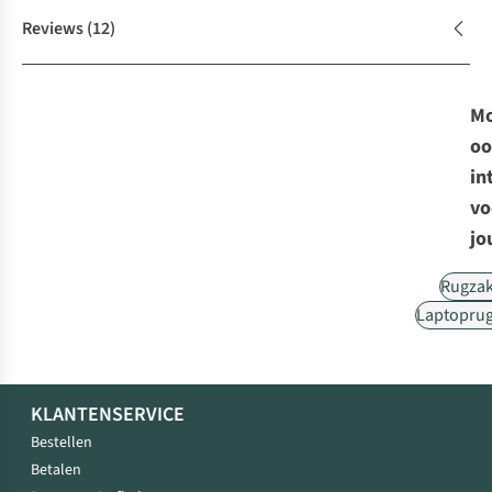
Reviews
(12)
Mo
oo
in
vo
jo
Rugza
Laptopru
KLANTENSERVICE
Bestellen
Betalen