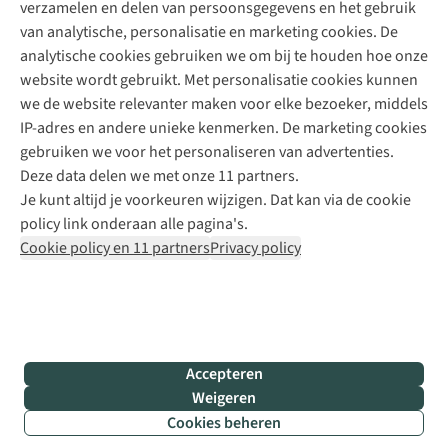
verzamelen en delen van persoonsgegevens en het gebruik
+31 6 12 28 49 80
van analytische, personalisatie en marketing cookies. De
analytische cookies gebruiken we om bij te houden hoe onze
Contactformulier
website wordt gebruikt. Met personalisatie cookies kunnen
we de website relevanter maken voor elke bezoeker, middels
IP-adres en andere unieke kenmerken. De marketing cookies
Algeme
gebruiken we voor het personaliseren van advertenties.
voorwa
Deze data delen we met onze 11 partners.
|
Je kunt altijd je voorkeuren wijzigen. Dat kan via de cookie
Priva
policy link onderaan alle pagina's.
polic
Cookie policy en 11 partners
Privacy policy
|
Cook
polic
|
© 202
Accepteren
Bever
Weigeren
B.V. Al
Cookies beheren
rights