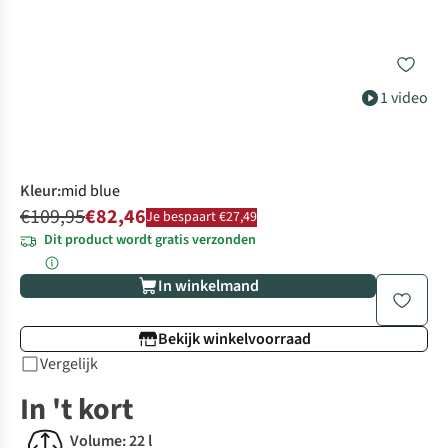
1 video
Kleur
:
mid blue
€109,95
€82,46
Je bespaart €27,49
Dit product wordt gratis verzonden
In winkelmand
Bekijk winkelvoorraad
Vergelijk
In 't kort
Volume: 22 l