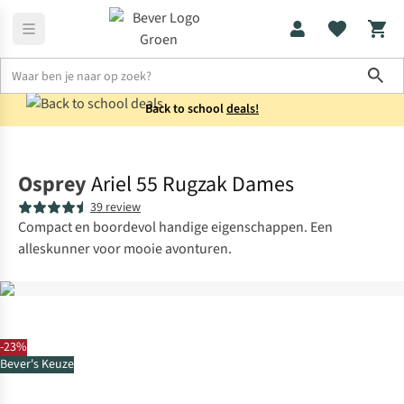
Sho
Back to school
deals!
Rugzakken
Trekkingrugzakken
Osprey
Ariel 55 Rugzak Dames
39 review
Compact en boordevol handige eigenschappen. Een
alleskunner voor mooie avonturen.
-23%
Bever's Keuze