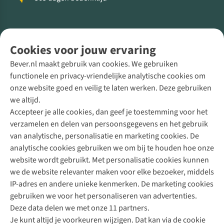
Volg ons voor meer Buiten
Cookies voor jouw ervaring
Bever.nl maakt gebruik van cookies. We gebruiken
functionele en privacy-vriendelijke analytische cookies om
onze website goed en veilig te laten werken. Deze gebruiken
Direct advies van een Buitenexpert
we altijd.
Accepteer je alle cookies, dan geef je toestemming voor het
+31 (0)85 888 50 88
verzamelen en delen van persoonsgegevens en het gebruik
+31 6 12 28 49 80
van analytische, personalisatie en marketing cookies. De
analytische cookies gebruiken we om bij te houden hoe onze
Contactformulier
website wordt gebruikt. Met personalisatie cookies kunnen
we de website relevanter maken voor elke bezoeker, middels
IP-adres en andere unieke kenmerken. De marketing cookies
Algeme
gebruiken we voor het personaliseren van advertenties.
voorwa
Deze data delen we met onze 11 partners.
|
Je kunt altijd je voorkeuren wijzigen. Dat kan via de cookie