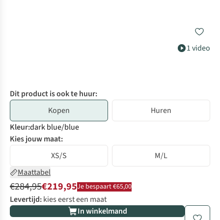
1 video
Dit product is ook te huur:
Kopen
Huren
Kleur
:
dark blue/blue
Kies jouw maat:
XS/S
M/L
Maattabel
€284,95
€219,95
Je bespaart €65,00
Levertijd:
kies eerst een maat
In winkelmand