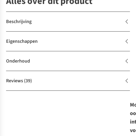
Alles over dit product
Beschrijving
Eigenschappen
Onderhoud
Reviews
(39)
Mo
oo
in
vo