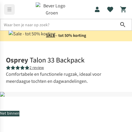
Sho
SALE
- tot 50% korting
Rugzakken
Tourrugzakken
Osprey
Talon 33 Backpack
2 review
Comfortabele en functionele rugzak, ideaal voor
meerdaagse tochten en dagwandelingen.
Net binnen