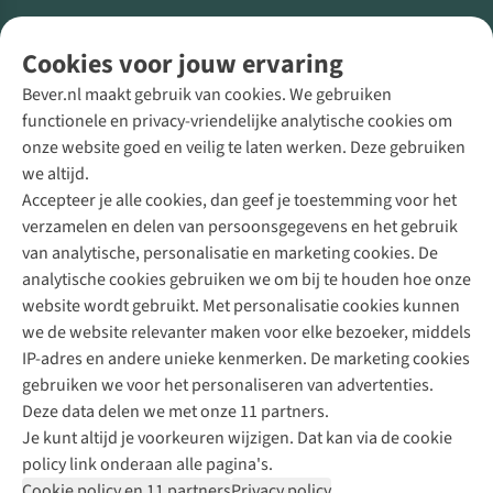
Volg ons voor meer Buiten
Cookies voor jouw ervaring
Bever.nl maakt gebruik van cookies. We gebruiken
functionele en privacy-vriendelijke analytische cookies om
onze website goed en veilig te laten werken. Deze gebruiken
Direct advies van een Buitenexpert
we altijd.
Accepteer je alle cookies, dan geef je toestemming voor het
+31 (0)85 888 50 88
verzamelen en delen van persoonsgegevens en het gebruik
+31 6 12 28 49 80
van analytische, personalisatie en marketing cookies. De
analytische cookies gebruiken we om bij te houden hoe onze
Contactformulier
website wordt gebruikt. Met personalisatie cookies kunnen
we de website relevanter maken voor elke bezoeker, middels
IP-adres en andere unieke kenmerken. De marketing cookies
Algeme
gebruiken we voor het personaliseren van advertenties.
voorwa
Deze data delen we met onze 11 partners.
|
Je kunt altijd je voorkeuren wijzigen. Dat kan via de cookie
Priva
policy link onderaan alle pagina's.
polic
Cookie policy en 11 partners
Privacy policy