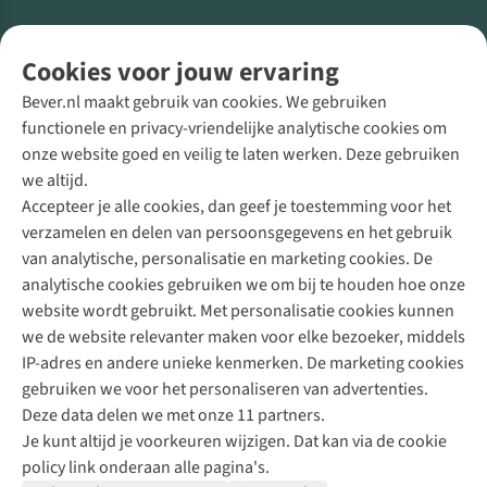
Volg ons voor meer Buiten
Cookies voor jouw ervaring
Bever.nl maakt gebruik van cookies. We gebruiken
functionele en privacy-vriendelijke analytische cookies om
onze website goed en veilig te laten werken. Deze gebruiken
Direct advies van een Buitenexpert
we altijd.
Accepteer je alle cookies, dan geef je toestemming voor het
+31 (0)85 888 50 88
verzamelen en delen van persoonsgegevens en het gebruik
+31 6 12 28 49 80
van analytische, personalisatie en marketing cookies. De
analytische cookies gebruiken we om bij te houden hoe onze
Contactformulier
website wordt gebruikt. Met personalisatie cookies kunnen
we de website relevanter maken voor elke bezoeker, middels
IP-adres en andere unieke kenmerken. De marketing cookies
Algeme
gebruiken we voor het personaliseren van advertenties.
voorwa
Deze data delen we met onze 11 partners.
|
Je kunt altijd je voorkeuren wijzigen. Dat kan via de cookie
Priva
policy link onderaan alle pagina's.
polic