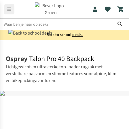
Sho
Back to school
deals!
Rugzakken
Backpacks
Osprey
Talon Pro 40 Backpack
Lichtgewicht en ultrasterke top-loader rugzak met
verstelbare pasvorm en slimme features voor alpine, klim-
en bikepackingavonturen.