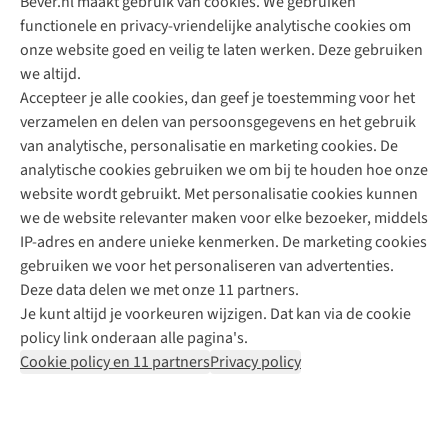
Bever.nl maakt gebruik van cookies. We gebruiken
functionele en privacy-vriendelijke analytische cookies om
onze website goed en veilig te laten werken. Deze gebruiken
Direct advies van een Buitenexpert
we altijd.
Accepteer je alle cookies, dan geef je toestemming voor het
+31 (0)85 888 50 88
verzamelen en delen van persoonsgegevens en het gebruik
+31 6 12 28 49 80
van analytische, personalisatie en marketing cookies. De
analytische cookies gebruiken we om bij te houden hoe onze
Contactformulier
website wordt gebruikt. Met personalisatie cookies kunnen
we de website relevanter maken voor elke bezoeker, middels
IP-adres en andere unieke kenmerken. De marketing cookies
Algeme
gebruiken we voor het personaliseren van advertenties.
voorwa
Deze data delen we met onze 11 partners.
|
Je kunt altijd je voorkeuren wijzigen. Dat kan via de cookie
Priva
policy link onderaan alle pagina's.
polic
Cookie policy en 11 partners
Privacy policy
|
Cook
polic
|