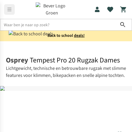
Sho
Back to school
deals!
Rugzakken
Wandelrugzakken
Osprey
Tempest Pro 20 Rugzak Dames
Lichtgewicht, technische en betrouwbare rugzak met slimme
features voor klimmen, bikepacken en snelle alpine tochten.