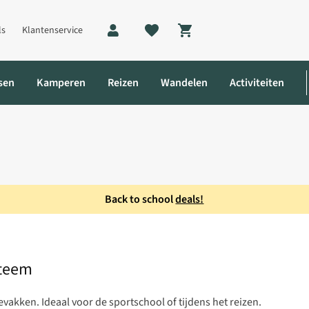
ls
Klantenservice
Shopping cart
sen
Kamperen
Reizen
Wandelen
Activiteiten
Back to school
deals!
ralight Zip Organizer Opbergsysteem
steem
akken. Ideaal voor de sportschool of tijdens het reizen.