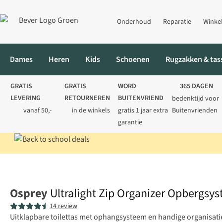
Onderhoud
Reparatie
Winke
Dames
Heren
Kids
Schoenen
Rugzakken & tas
GRATIS
GRATIS
WORD
365 DAGEN
LEVERING
RETOURNEREN
BUITENVRIEND
bedenktijd voor
vanaf 50,-
in de winkels
gratis 1 jaar extra
Buitenvrienden
garantie
Home
Rugzakken
Rugzak accessoires
Opbergsystemen
Ult
Osprey
Ultralight Zip Organizer Opbergsy
14 review
Uitklapbare toilettas met ophangsysteem en handige organisatiev