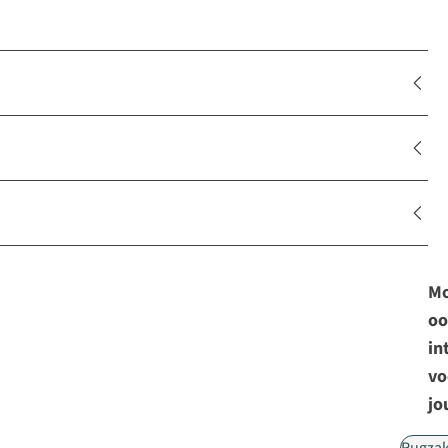
Mo
oo
in
vo
jo