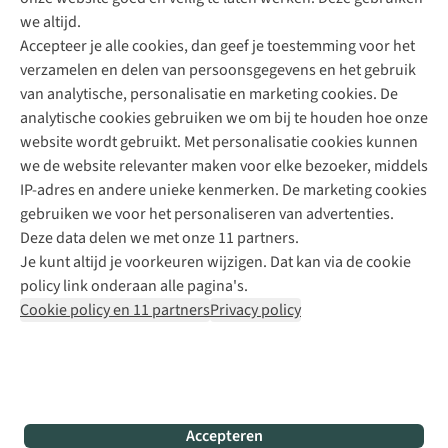
Direct advies van een Buitenexpert
we altijd.
Accepteer je alle cookies, dan geef je toestemming voor het
+31 (0)85 888 50 88
verzamelen en delen van persoonsgegevens en het gebruik
+31 6 12 28 49 80
van analytische, personalisatie en marketing cookies. De
analytische cookies gebruiken we om bij te houden hoe onze
Contactformulier
website wordt gebruikt. Met personalisatie cookies kunnen
we de website relevanter maken voor elke bezoeker, middels
IP-adres en andere unieke kenmerken. De marketing cookies
Algeme
gebruiken we voor het personaliseren van advertenties.
voorwa
Deze data delen we met onze 11 partners.
|
Je kunt altijd je voorkeuren wijzigen. Dat kan via de cookie
Priva
policy link onderaan alle pagina's.
polic
Cookie policy en 11 partners
Privacy policy
|
Cook
polic
|
© 202
Accepteren
Bever