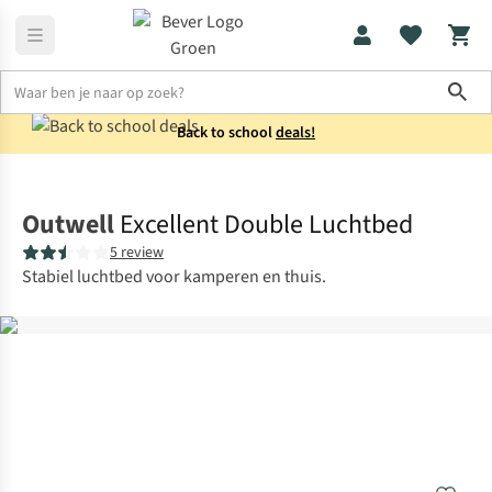
Sho
Back to school
deals!
Luchtbedden
2-persoons
Outwell
Excellent Double Luchtbed
5 review
Stabiel luchtbed voor kamperen en thuis.