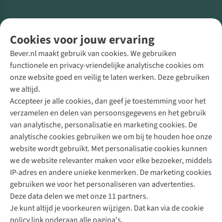
Volg ons voor meer Buiten
Cookies voor jouw ervaring
Bever.nl maakt gebruik van cookies. We gebruiken
functionele en privacy-vriendelijke analytische cookies om
onze website goed en veilig te laten werken. Deze gebruiken
Direct advies van een Buitenexpert
we altijd.
Accepteer je alle cookies, dan geef je toestemming voor het
+31 (0)85 888 50 88
verzamelen en delen van persoonsgegevens en het gebruik
+31 6 12 28 49 80
van analytische, personalisatie en marketing cookies. De
analytische cookies gebruiken we om bij te houden hoe onze
Contactformulier
website wordt gebruikt. Met personalisatie cookies kunnen
we de website relevanter maken voor elke bezoeker, middels
IP-adres en andere unieke kenmerken. De marketing cookies
Algeme
gebruiken we voor het personaliseren van advertenties.
voorwa
Deze data delen we met onze 11 partners.
|
Je kunt altijd je voorkeuren wijzigen. Dat kan via de cookie
Priva
policy link onderaan alle pagina's.