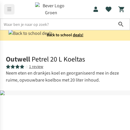
Sho
Back to school
deals!
Koken
Koelboxen
Outwell
Petrel 20 L Koeltas
1 review
Neem eten en drankjes koel en georganiseerd mee in deze
ruime, opvouwbare koelbox met 20 liter inhoud.