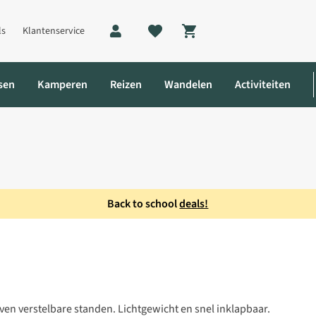
ls
Klantenservice
Shopping cart
sen
Kamperen
Reizen
Wandelen
Activiteiten
Back to school
deals!
pingstoel
en verstelbare standen. Lichtgewicht en snel inklapbaar.