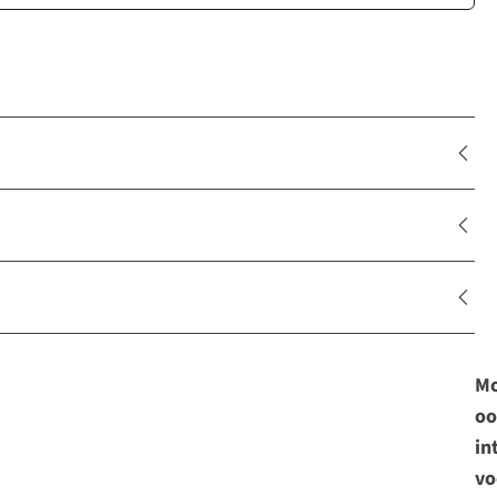
Mo
oo
in
vo