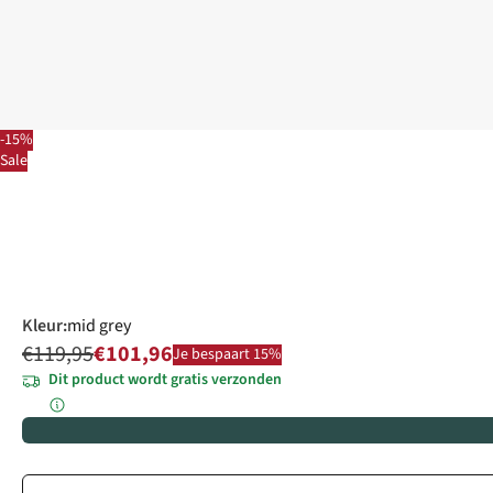
-15%
Sale
Kleur
:
mid grey
€119,95
€101,96
Je bespaart 15%
Dit product wordt gratis verzonden