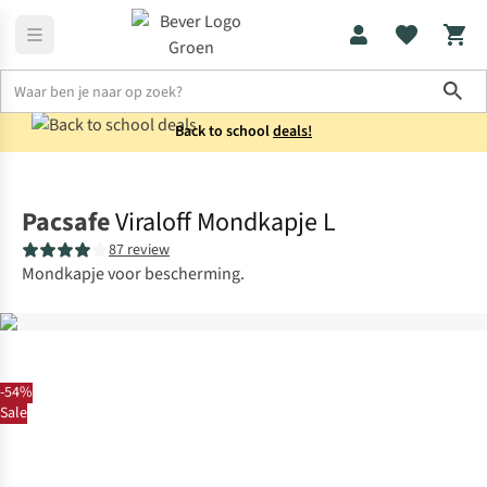
Sho
Back to school
deals!
Wandelen
Trekking
Pacsafe
Viraloff Mondkapje L
87 review
Mondkapje voor bescherming.
-54%
Sale