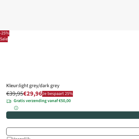
-25%
Sale
Kleur
:
light grey/dark grey
€39,95
€29,96
Je bespaart 25%
Gratis verzending vanaf €50,00