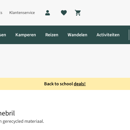
ls
Klantenservice
Shopping cart
sen
Kamperen
Reizen
Wandelen
Activiteiten
Back to school
deals!
y Taupe Zonnebril
ebril
n gerecycled materiaal.