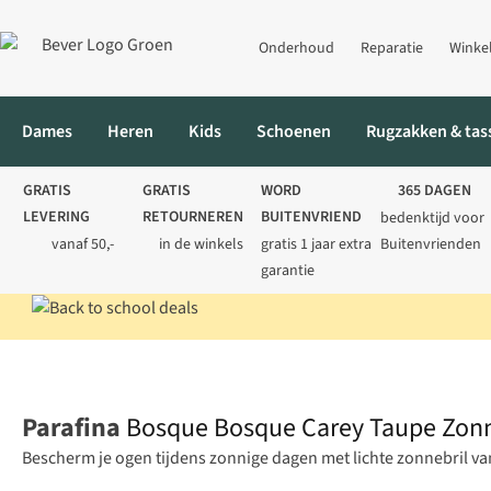
Onderhoud
Reparatie
Winke
Dames
Heren
Kids
Schoenen
Rugzakken & tas
GRATIS
GRATIS
WORD
365 DAGEN
LEVERING
RETOURNEREN
BUITENVRIEND
bedenktijd voor
vanaf 50,-
in de winkels
gratis 1 jaar extra
Buitenvrienden
garantie
Home
Heren
Accessoires
Zonnebrillen
Bosque Bosque Care
Parafina
Bosque Bosque Carey Taupe Zonn
Bescherm je ogen tijdens zonnige dagen met lichte zonnebril va