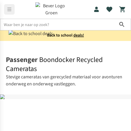
Sho
Back to school
deals!
Home
Rugzakken
Passenger
Boondocker Recycled
Cameratas
Stevige cameratas van gerecycled materiaal voor avonturen
onderweg en onderweg vastleggen.