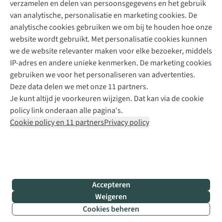
verzamelen en delen van persoonsgegevens en het gebruik
+31 6 12 28 49 80
van analytische, personalisatie en marketing cookies. De
analytische cookies gebruiken we om bij te houden hoe onze
Contactformulier
website wordt gebruikt. Met personalisatie cookies kunnen
we de website relevanter maken voor elke bezoeker, middels
IP-adres en andere unieke kenmerken. De marketing cookies
Algeme
gebruiken we voor het personaliseren van advertenties.
voorwa
Deze data delen we met onze 11 partners.
|
Je kunt altijd je voorkeuren wijzigen. Dat kan via de cookie
Priva
policy link onderaan alle pagina's.
polic
Cookie policy en 11 partners
Privacy policy
|
Cook
polic
|
© 202
Accepteren
Bever
Weigeren
B.V. Al
Cookies beheren
rights