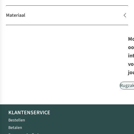
Materiaal
Mo
oo
in
vo
jo
Rugza
KLANTENSERVICE
Bestellen
Betalen