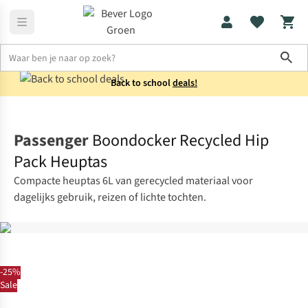
Sho
Back to school
deals!
Tassen
Heuptassen
Passenger
Boondocker Recycled Hip
Pack Heuptas
Compacte heuptas 6L van gerecycled materiaal voor
dagelijks gebruik, reizen of lichte tochten.
-25%
Sale