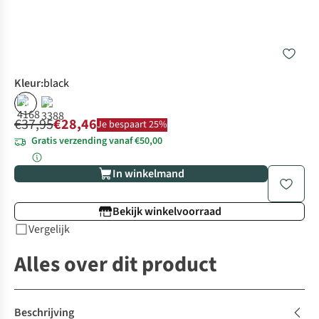
Kleur
:
black
%
%
€37,95
€28,46
Je bespaart 25%
Gratis verzending vanaf €50,00
In winkelmand
Bekijk winkelvoorraad
Vergelijk
Alles over dit product
Beschrijving