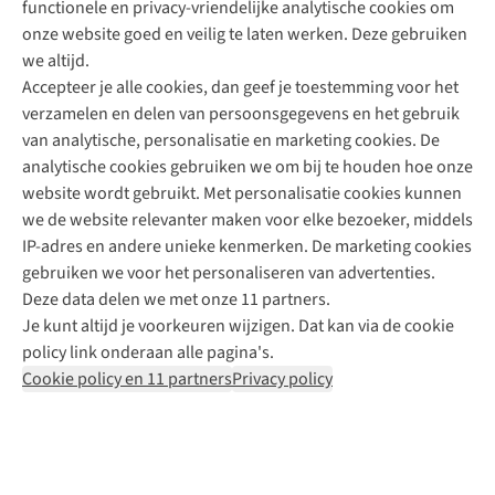
functionele en privacy-vriendelijke analytische cookies om
onze website goed en veilig te laten werken. Deze gebruiken
Direct advies van een Buitenexpert
we altijd.
Accepteer je alle cookies, dan geef je toestemming voor het
+31 (0)85 888 50 88
verzamelen en delen van persoonsgegevens en het gebruik
+31 6 12 28 49 80
van analytische, personalisatie en marketing cookies. De
analytische cookies gebruiken we om bij te houden hoe onze
Contactformulier
website wordt gebruikt. Met personalisatie cookies kunnen
we de website relevanter maken voor elke bezoeker, middels
IP-adres en andere unieke kenmerken. De marketing cookies
Algeme
gebruiken we voor het personaliseren van advertenties.
voorwa
Deze data delen we met onze 11 partners.
|
Je kunt altijd je voorkeuren wijzigen. Dat kan via de cookie
Priva
policy link onderaan alle pagina's.
polic
Cookie policy en 11 partners
Privacy policy
|
Cook
polic
|