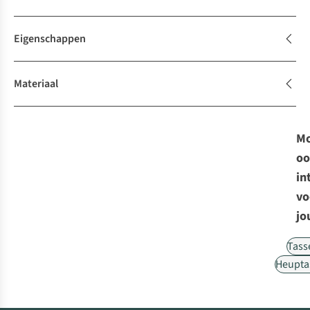
Eigenschappen
Materiaal
Mo
oo
in
vo
jo
Tass
Heupta