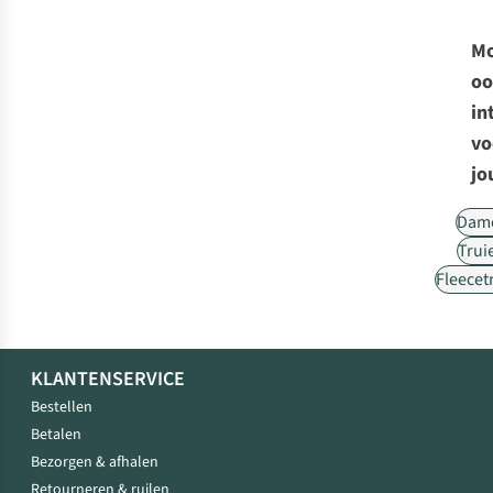
Mo
oo
in
vo
jo
Dam
Trui
Fleecet
KLANTENSERVICE
Bestellen
Betalen
Bezorgen & afhalen
Retourneren & ruilen