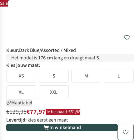
Sale
Kleur
:
Dark Blue/Assorted / Mixed
Het model is
176 cm
lang en draagt maat
S
.
Kies jouw maat:
XS
S
M
L
XL
XXL
Maattabel
€129,95
€77,97
Je bespaart €51,98
Levertijd:
kies eerst een maat
In winkelmand