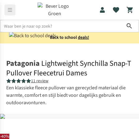
Sho
Back to school
deals!
Truien
Fleecetruien
Patagonia
Lightweight Synchilla Snap-T
Pullover Fleecetrui Dames
11 review
Een klassieke fleece pullover van gerecycled materiaal die
warmte, comfort en stijl biedt voor dagelijks gebruik en
outdooravonturen.
-40%