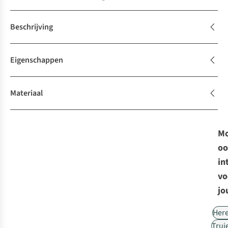
Beschrijving
Eigenschappen
Materiaal
Mo
oo
in
vo
jo
Her
Trui