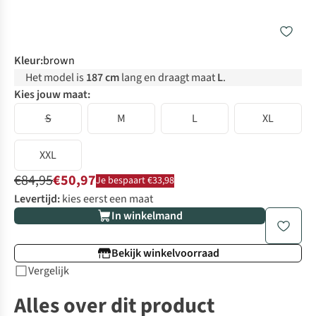
Kleur
:
brown
Het model is
187 cm
lang en draagt maat
L
.
Kies jouw maat:
S
M
L
XL
XXL
€84,95
€50,97
Je bespaart €33,98
Levertijd:
kies eerst een maat
In winkelmand
Bekijk winkelvoorraad
Vergelijk
Alles over dit product