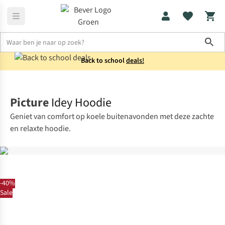
Sho
Back to school
deals!
Truien
Sweaters
Picture
Idey Hoodie
Geniet van comfort op koele buitenavonden met deze zachte
en relaxte hoodie.
-40%
Sale