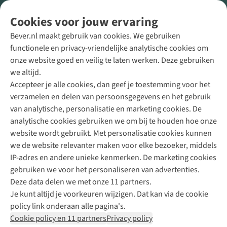
Volg ons voor meer Buiten
Cookies voor jouw ervaring
Bever.nl maakt gebruik van cookies. We gebruiken
functionele en privacy-vriendelijke analytische cookies om
onze website goed en veilig te laten werken. Deze gebruiken
Direct advies van een Buitenexpert
we altijd.
Accepteer je alle cookies, dan geef je toestemming voor het
+31 (0)85 888 50 88
verzamelen en delen van persoonsgegevens en het gebruik
+31 6 12 28 49 80
van analytische, personalisatie en marketing cookies. De
analytische cookies gebruiken we om bij te houden hoe onze
Contactformulier
website wordt gebruikt. Met personalisatie cookies kunnen
we de website relevanter maken voor elke bezoeker, middels
IP-adres en andere unieke kenmerken. De marketing cookies
Algeme
gebruiken we voor het personaliseren van advertenties.
voorwa
Deze data delen we met onze 11 partners.
|
Je kunt altijd je voorkeuren wijzigen. Dat kan via de cookie
Priva
policy link onderaan alle pagina's.
polic
Cookie policy en 11 partners
Privacy policy
|