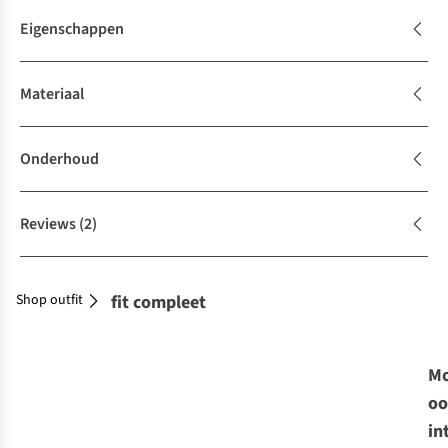
Eigenschappen
Materiaal
Onderhoud
Reviews
(2)
Shop outfit
Maak je outfit compleet
Mo
oo
in