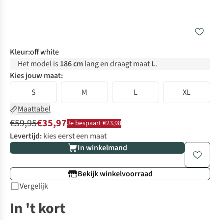
Kleur
:
off white
Het model is
186 cm
lang en draagt maat
L
.
Kies jouw maat:
S
M
L
XL
Maattabel
€59,95
€35,97
Je bespaart €23,98
Levertijd:
kies eerst een maat
In winkelmand
Bekijk winkelvoorraad
Vergelijk
In 't kort