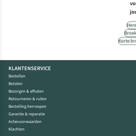
vo
jo
Her
Broe
Korte b
KLANTENSERVICE
Bestellen
Betalen
Bezorgen & afhalen
Retourneren & ruilen
Bestelling herroepen
Garantie & reparatie
Actievoorwaarden
Klachten