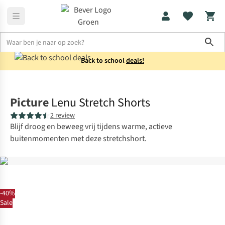
Sho
Back to school
deals!
Broeken
Korte broeken
Picture
Lenu Stretch Shorts
2 review
Blijf droog en beweeg vrij tijdens warme, actieve
buitenmomenten met deze stretchshort.
-40%
Sale