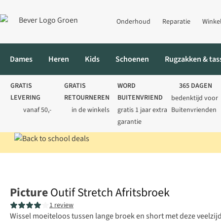
Onderhoud
Reparatie
Winke
Dames
Heren
Kids
Schoenen
Rugzakken & tas
GRATIS
GRATIS
WORD
365 DAGEN
LEVERING
RETOURNEREN
BUITENVRIEND
bedenktijd voor
vanaf 50,-
in de winkels
gratis 1 jaar extra
Buitenvrienden
garantie
Home
Heren
Broeken
Afritsbroeken
Outif Stretch Afritsbro
Picture
Outif Stretch Afritsbroek
1 review
Wissel moeiteloos tussen lange broek en short met deze veelzijd