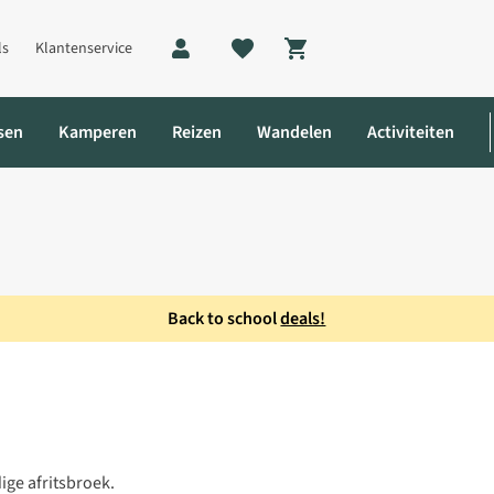
ls
Klantenservice
Shopping cart
sen
Kamperen
Reizen
Wandelen
Activiteiten
Back to school
deals!
ek
ige afritsbroek.