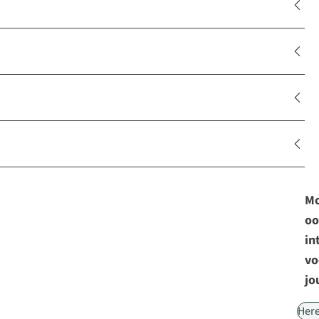
Mo
oo
in
vo
jo
Her