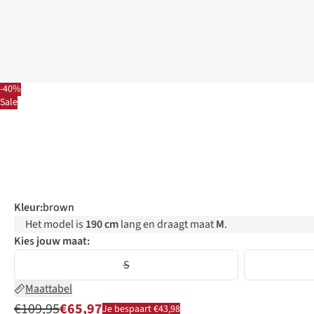
-40%
Sale
Kleur
:
brown
Het model is
190 cm
lang en draagt maat
M
.
Kies jouw maat:
S
Maattabel
€109,95
€65,97
Je bespaart €43,98