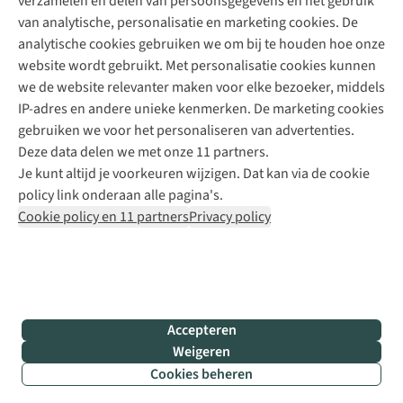
verzamelen en delen van persoonsgegevens en het gebruik
+31 6 12 28 49 80
van analytische, personalisatie en marketing cookies. De
analytische cookies gebruiken we om bij te houden hoe onze
Contactformulier
website wordt gebruikt. Met personalisatie cookies kunnen
we de website relevanter maken voor elke bezoeker, middels
IP-adres en andere unieke kenmerken. De marketing cookies
Algeme
gebruiken we voor het personaliseren van advertenties.
voorwa
Deze data delen we met onze 11 partners.
|
Je kunt altijd je voorkeuren wijzigen. Dat kan via de cookie
Priva
policy link onderaan alle pagina's.
polic
Cookie policy en 11 partners
Privacy policy
|
Cook
polic
|
© 202
Accepteren
Bever
Weigeren
B.V. Al
Cookies beheren
rights
reser