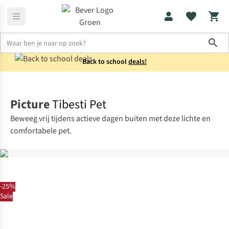
Sho
Back to school
deals!
Accessoires
Petten
Picture
Tibesti Pet
Beweeg vrij tijdens actieve dagen buiten met deze lichte en
comfortabele pet.
-25%
Sale