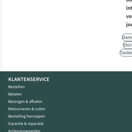
in
vo
jo
Dam
Shir
Tankt
KLANTENSERVICE
Bestellen
Betalen
Bezorgen & afhalen
Retourneren & ruilen
Bestelling herroepen
Garantie & reparatie
Actievoorwaarden