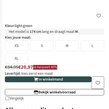
Kleur
:
light green
Het model is
174 cm
lang en draagt maat
M
.
Kies jouw maat:
XS
S
M
L
XL
€34,95
€20,97
Je bespaart 40%
Levertijd:
kies eerst een maat
In winkelmand
Bekijk winkelvoorraad
Vergelijk