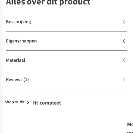
Alles over dit product
Beschrijving
Eigenschappen
Materiaal
Reviews
(1)
Shop outfit
Maak je outfit compleet
Mo
oo