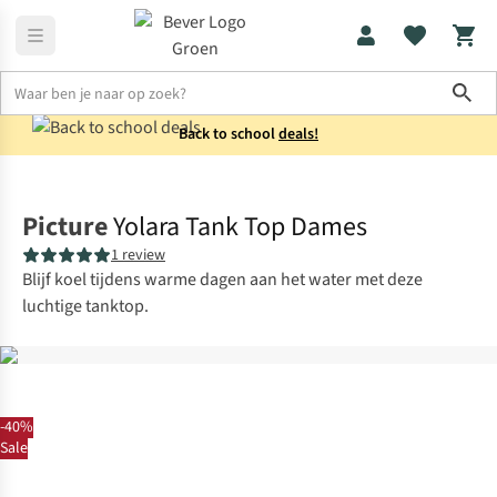
Sho
Back to school
deals!
Shirts
Tanktops
Picture
Yolara Tank Top Dames
1 review
Blijf koel tijdens warme dagen aan het water met deze
luchtige tanktop.
-40%
Sale