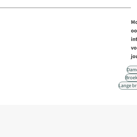
Mo
oo
in
vo
jo
Dam
Broe
Lange b