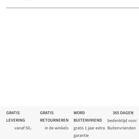
GRATIS
GRATIS
WORD
365 DAGEN
LEVERING
RETOURNEREN
BUITENVRIEND
bedenktijd voor
vanaf 50,-
in de winkels
gratis 1 jaar extra
Buitenvrienden
garantie