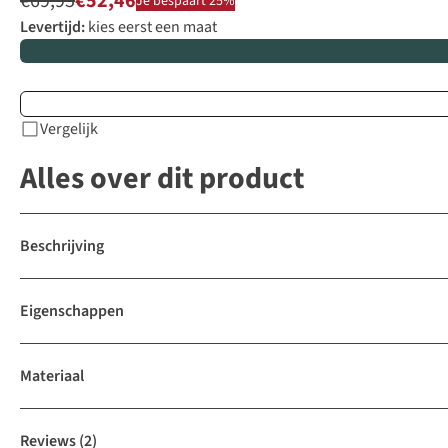
€69,95
€52,46
Je bespaart 25%
Levertijd:
kies eerst een maat
Vergelijk
Alles over dit product
Beschrijving
Eigenschappen
Materiaal
Reviews
(2)