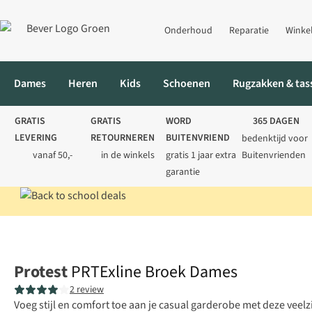
Onderhoud
Reparatie
Winke
Dames
Heren
Kids
Schoenen
Rugzakken & tas
GRATIS
GRATIS
WORD
365 DAGEN
LEVERING
RETOURNEREN
BUITENVRIEND
bedenktijd voor
vanaf 50,-
in de winkels
gratis 1 jaar extra
Buitenvrienden
garantie
Home
Dames
Broeken
Lange broeken
PRTExline Broek Da
Protest
PRTExline Broek Dames
2 review
Voeg stijl en comfort toe aan je casual garderobe met deze veelz