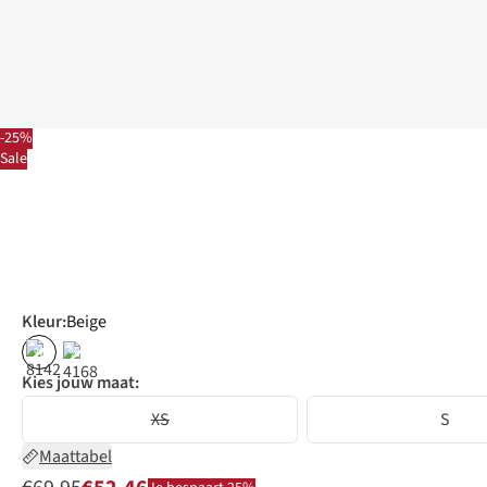
-25%
Sale
Kleur
:
Beige
%
%
Kies jouw maat:
XS
S
Maattabel