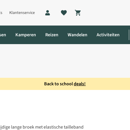
ls
Klantenservice
Shopping cart
sen
Kamperen
Reizen
Wandelen
Activiteiten
Back to school
deals!
mes
ijdige lange broek met elastische tailleband