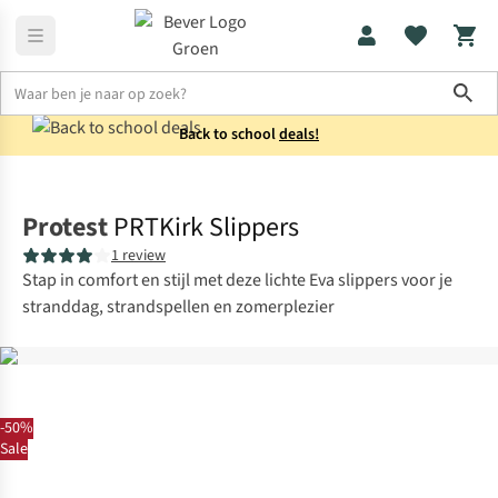
Sho
Back to school
deals!
Schoenen
Slippers
Protest
PRTKirk Slippers
1 review
Stap in comfort en stijl met deze lichte Eva slippers voor je
stranddag, strandspellen en zomerplezier
-50%
Sale