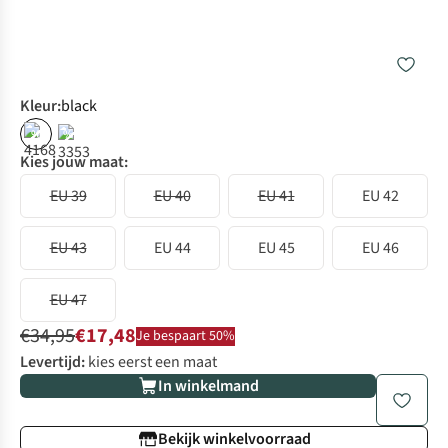
Kleur
:
black
%
%
Kies jouw maat:
EU 39
EU 40
EU 41
EU 42
EU 43
EU 44
EU 45
EU 46
EU 47
€34,95
€17,48
Je bespaart 50%
Levertijd:
kies eerst een maat
In winkelmand
Bekijk winkelvoorraad