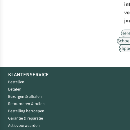
in
vo
jo
Her
Schoe
Slipp
KLANTENSERVICE
Bestellen
Betalen
Bezorgen & afhalen
Retourneren & ruilen
Bestelling herroepen
Garantie & reparatie
Actievoorwaarden