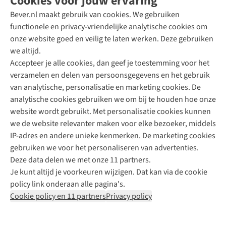
Cookies voor jouw ervaring
Bever.nl maakt gebruik van cookies. We gebruiken
functionele en privacy-vriendelijke analytische cookies om
onze website goed en veilig te laten werken. Deze gebruiken
Direct advies van een Buitenexpert
we altijd.
Accepteer je alle cookies, dan geef je toestemming voor het
+31 (0)85 888 50 88
verzamelen en delen van persoonsgegevens en het gebruik
+31 6 12 28 49 80
van analytische, personalisatie en marketing cookies. De
analytische cookies gebruiken we om bij te houden hoe onze
Contactformulier
website wordt gebruikt. Met personalisatie cookies kunnen
we de website relevanter maken voor elke bezoeker, middels
IP-adres en andere unieke kenmerken. De marketing cookies
Algeme
gebruiken we voor het personaliseren van advertenties.
voorwa
Deze data delen we met onze 11 partners.
|
Je kunt altijd je voorkeuren wijzigen. Dat kan via de cookie
Priva
policy link onderaan alle pagina's.
polic
Cookie policy en 11 partners
Privacy policy
|
Cook