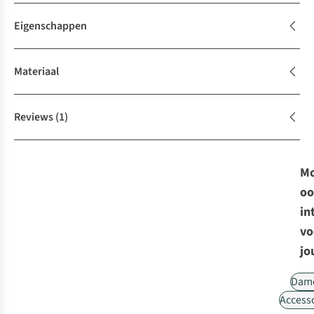
Eigenschappen
Materiaal
Reviews
(1)
Mo
oo
in
vo
jo
Dam
Access