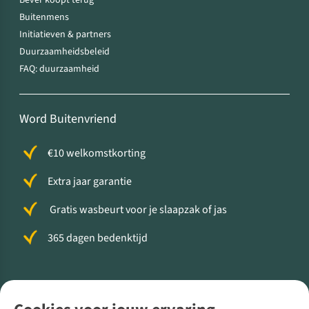
Bever koopt terug
Buitenmens
Initiatieven & partners
Duurzaamheidsbeleid
FAQ: duurzaamheid
Word Buitenvriend
€10 welkomstkorting
Extra jaar garantie
Gratis wasbeurt voor je slaapzak of jas
365 dagen bedenktijd
Volg ons voor meer Buiten