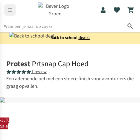
Sho
Back to school
deals!
Dames
Accessoires
Protest
Prtsnap Cap Hoed
1 review
Een ademende pet met een stoere finish voor avonturiers die
graag opvallen.
-33%
Sale