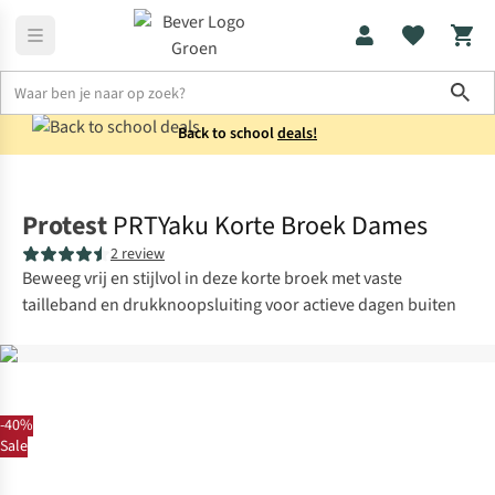
Sho
Back to school
deals!
Broeken
Korte broeken
Protest
PRTYaku Korte Broek Dames
2 review
Beweeg vrij en stijlvol in deze korte broek met vaste
tailleband en drukknoopsluiting voor actieve dagen buiten
-40%
Sale