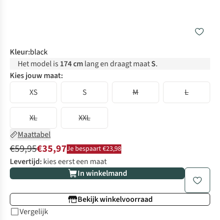
Kleur
:
black
Het model is
174 cm
lang en draagt maat
S
.
Kies jouw maat:
XS
S
M
L
XL
XXL
Maattabel
€59,95
€35,97
Je bespaart €23,98
Levertijd:
kies eerst een maat
In winkelmand
Bekijk winkelvoorraad
Vergelijk