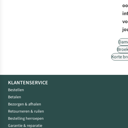
oo
in
vo
jo
Dam
Broe
Korte b
KLANTENSERVICE
Bestellen
Betalen
Bezorgen & afhalen
Retourneren & ruilen
Bestelling herroepen
Garantie & reparatie