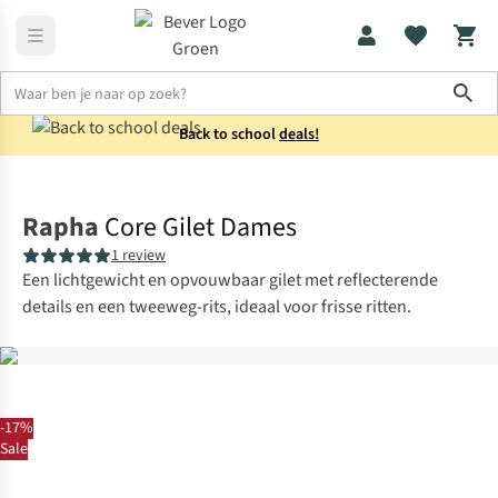
Sho
Back to school
deals!
Jassen
Zomerjassen
Rapha
Core Gilet Dames
1 review
Een lichtgewicht en opvouwbaar gilet met reflecterende
details en een tweeweg-rits, ideaal voor frisse ritten.
-17%
Sale