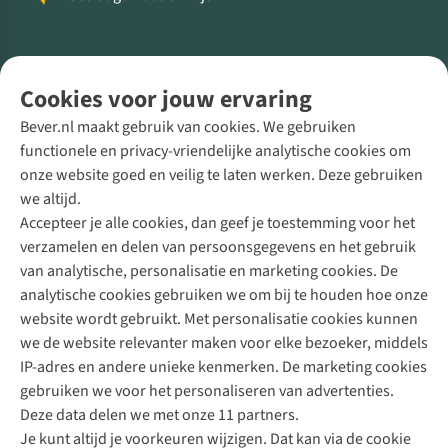
Volg ons voor meer Buiten
Cookies voor jouw ervaring
Bever.nl maakt gebruik van cookies. We gebruiken
functionele en privacy-vriendelijke analytische cookies om
onze website goed en veilig te laten werken. Deze gebruiken
Direct advies van een Buitenexpert
we altijd.
Accepteer je alle cookies, dan geef je toestemming voor het
+31 (0)85 888 50 88
verzamelen en delen van persoonsgegevens en het gebruik
+31 6 12 28 49 80
van analytische, personalisatie en marketing cookies. De
analytische cookies gebruiken we om bij te houden hoe onze
Contactformulier
website wordt gebruikt. Met personalisatie cookies kunnen
we de website relevanter maken voor elke bezoeker, middels
IP-adres en andere unieke kenmerken. De marketing cookies
Algeme
gebruiken we voor het personaliseren van advertenties.
voorwa
Deze data delen we met onze 11 partners.
|
Je kunt altijd je voorkeuren wijzigen. Dat kan via de cookie