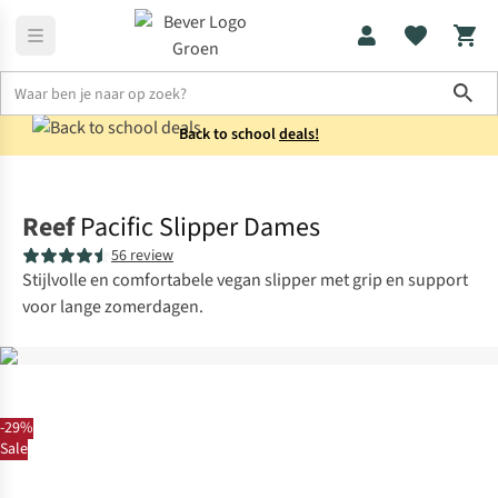
Sho
Back to school
deals!
Schoenen
Slippers
Reef
Pacific Slipper Dames
56 review
Stijlvolle en comfortabele vegan slipper met grip en support
voor lange zomerdagen.
-29%
Sale