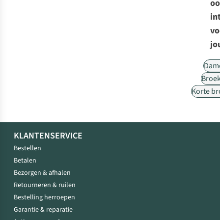
oo
in
vo
jo
Dam
Broe
Korte b
KLANTENSERVICE
Bestellen
Betalen
Bezorgen & afhalen
Retourneren & ruilen
Bestelling herroepen
Garantie & reparatie