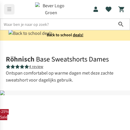
Sho
Back to school
deals!
Broeken
Korte broeken
Röhnisch
Base Sweatshorts Dames
4 review
Ontspan comfortabel op warme dagen met deze zachte
sweatshort voor dagelijks gebruik.
-25%
Sale