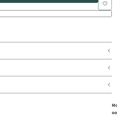
Mo
oo