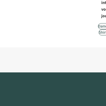
in
vo
jo
Dam
Shir