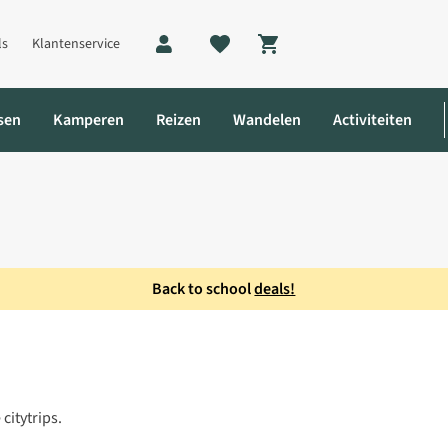
ls
Klantenservice
Shopping cart
sen
Kamperen
Reizen
Wandelen
Activiteiten
Back to school
deals!
citytrips.