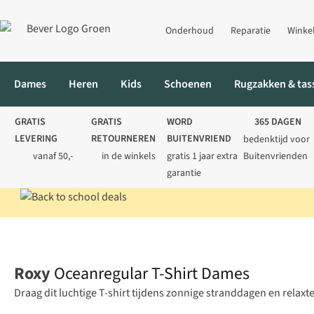
Onderhoud
Reparatie
Winke
Dames
Heren
Kids
Schoenen
Rugzakken & tas
GRATIS
GRATIS
WORD
365 DAGEN
LEVERING
RETOURNEREN
BUITENVRIEND
bedenktijd voor
vanaf 50,-
in de winkels
gratis 1 jaar extra
Buitenvrienden
garantie
Home
Dames
Shirts
Oceanregular T-Shirt Dames
Roxy
Oceanregular T-Shirt Dames
Draag dit luchtige T-shirt tijdens zonnige stranddagen en relaxte 