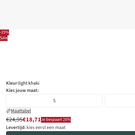
-25%
Sale
Kleur
:
light khaki
Kies jouw maat:
S
Maattabel
€24,95
€18,71
Je bespaart 25%
Levertijd:
kies eerst een maat