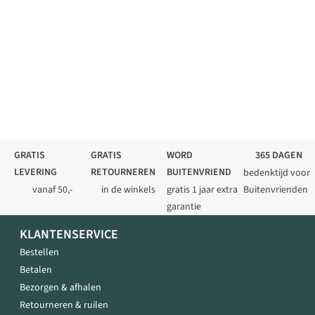
GRATIS
GRATIS
WORD
365 DAGEN
LEVERING
RETOURNEREN
BUITENVRIEND
bedenktijd voor
vanaf 50,-
in de winkels
gratis 1 jaar extra
Buitenvrienden
garantie
KLANTENSERVICE
Bestellen
Betalen
Bezorgen & afhalen
Retourneren & ruilen