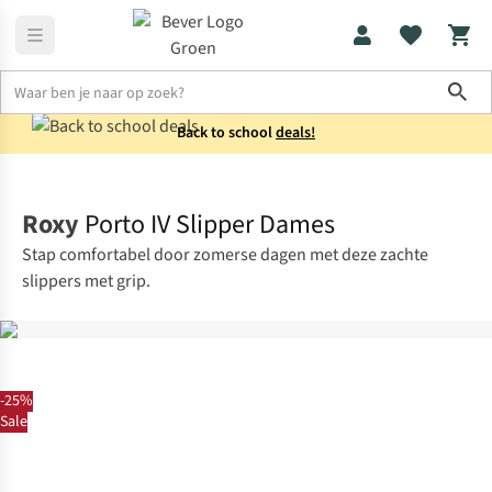
Sho
Back to school
deals!
Schoenen
Slippers
Roxy
Porto IV Slipper Dames
Stap comfortabel door zomerse dagen met deze zachte
slippers met grip.
-25%
Sale