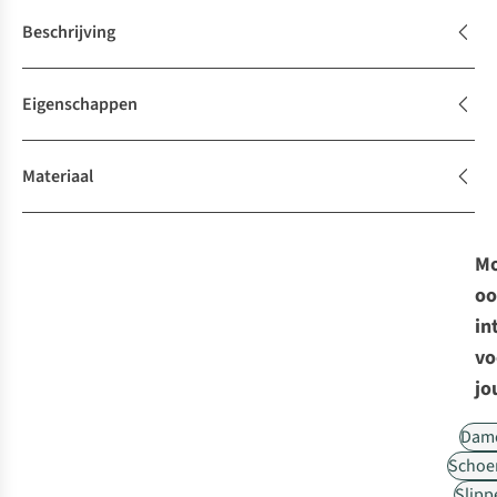
Beschrijving
Eigenschappen
Materiaal
Mo
oo
in
vo
jo
Dam
Schoe
Slipp