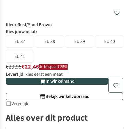
Kleur
:
Rust/Sand Brown
Kies jouw maat:
EU 37
EU 38
EU 39
EU 40
EU 41
€29,95
€22,46
Je bespaart 25%
Levertijd:
kies eerst een maat
In winkelmand
Bekijk winkelvoorraad
Vergelijk
Alles over dit product