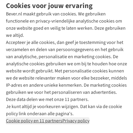
Cookies voor jouw ervaring
Bever.nl maakt gebruik van cookies. We gebruiken
functionele en privacy-vriendelijke analytische cookies om
onze website goed en veilig te laten werken. Deze gebruiken
Direct advies van een Buitenexpert
we altijd.
Accepteer je alle cookies, dan geef je toestemming voor het
+31 (0)85 888 50 88
verzamelen en delen van persoonsgegevens en het gebruik
+31 6 12 28 49 80
van analytische, personalisatie en marketing cookies. De
analytische cookies gebruiken we om bij te houden hoe onze
Contactformulier
website wordt gebruikt. Met personalisatie cookies kunnen
we de website relevanter maken voor elke bezoeker, middels
IP-adres en andere unieke kenmerken. De marketing cookies
Algeme
gebruiken we voor het personaliseren van advertenties.
voorwa
Deze data delen we met onze 11 partners.
|
Je kunt altijd je voorkeuren wijzigen. Dat kan via de cookie
Priva
policy link onderaan alle pagina's.
polic
Cookie policy en 11 partners
Privacy policy
|
Cook