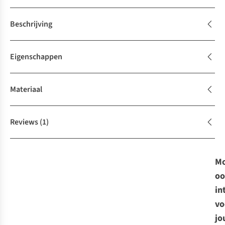
Beschrijving
Eigenschappen
Materiaal
Reviews
(1)
Mo
oo
in
vo
jo