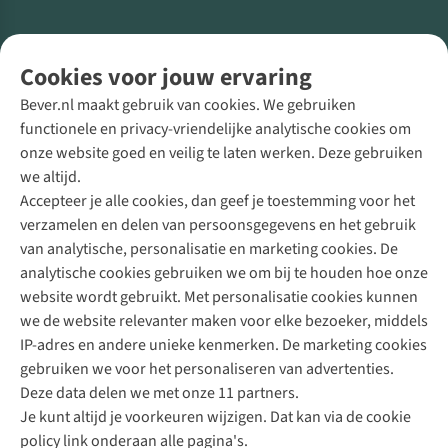
Volg ons voor meer Buiten
Cookies voor jouw ervaring
Bever.nl maakt gebruik van cookies. We gebruiken
functionele en privacy-vriendelijke analytische cookies om
onze website goed en veilig te laten werken. Deze gebruiken
Direct advies van een Buitenexpert
we altijd.
Accepteer je alle cookies, dan geef je toestemming voor het
+31 (0)85 888 50 88
verzamelen en delen van persoonsgegevens en het gebruik
+31 6 12 28 49 80
van analytische, personalisatie en marketing cookies. De
analytische cookies gebruiken we om bij te houden hoe onze
Contactformulier
website wordt gebruikt. Met personalisatie cookies kunnen
we de website relevanter maken voor elke bezoeker, middels
IP-adres en andere unieke kenmerken. De marketing cookies
Algeme
gebruiken we voor het personaliseren van advertenties.
voorwa
Deze data delen we met onze 11 partners.
|
Je kunt altijd je voorkeuren wijzigen. Dat kan via de cookie
Priva
policy link onderaan alle pagina's.