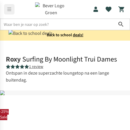
Sho
Back to school
deals!
Dames
Shirts
Roxy
Surfing By Moonlight Trui Dames
1 review
Ontspan in deze superzachte loungetop na een lange
buitendag.
-25%
Sale