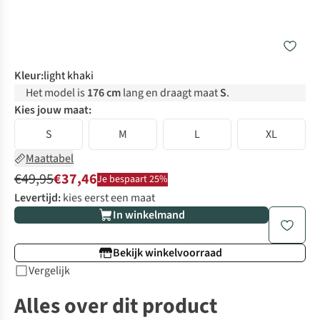
Kleur
:
light khaki
Het model is
176 cm
lang en draagt maat
S
.
Kies jouw maat:
S
M
L
XL
Maattabel
€49,95
€37,46
Je bespaart 25%
Levertijd:
kies eerst een maat
In winkelmand
Bekijk winkelvoorraad
Vergelijk
Alles over dit product