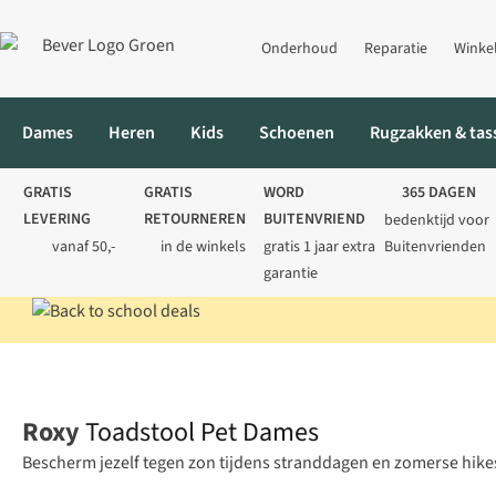
Onderhoud
Reparatie
Winke
Dames
Heren
Kids
Schoenen
Rugzakken & tas
GRATIS
GRATIS
WORD
365 DAGEN
LEVERING
RETOURNEREN
BUITENVRIEND
bedenktijd voor
vanaf 50,-
in de winkels
gratis 1 jaar extra
Buitenvrienden
garantie
Home
Dames
Accessoires
Toadstool Pet Dames
Roxy
Toadstool Pet Dames
Bescherm jezelf tegen zon tijdens stranddagen en zomerse hike