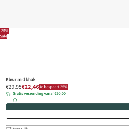
-25%
Sale
Kleur
:
mid khaki
€29,95
€22,46
Je bespaart 25%
Gratis verzending vanaf €50,00