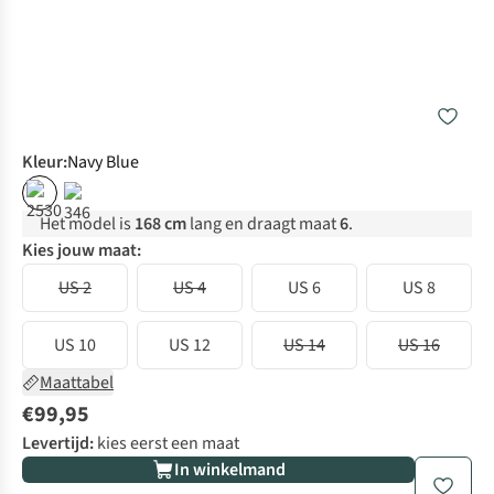
Kleur
:
Navy Blue
Het model is
168 cm
lang en draagt maat
6
.
Kies jouw maat:
US 2
US 4
US 6
US 8
US 10
US 12
US 14
US 16
Maattabel
€99,95
Levertijd:
kies eerst een maat
In winkelmand