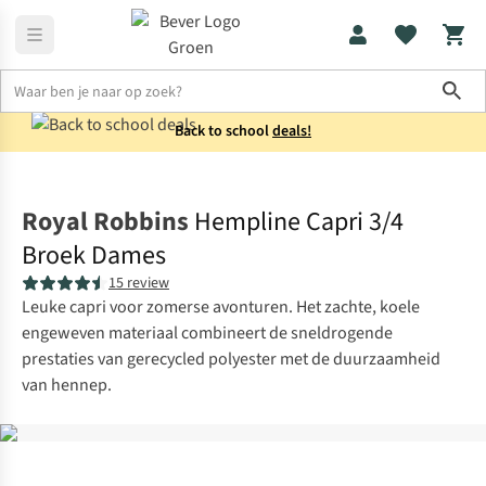
Sho
Back to school
deals!
Broeken
Capri's
Royal Robbins
Hempline Capri 3/4
Broek Dames
15 review
Leuke capri voor zomerse avonturen. Het zachte, koele
engeweven materiaal combineert de sneldrogende
prestaties van gerecycled polyester met de duurzaamheid
van hennep.