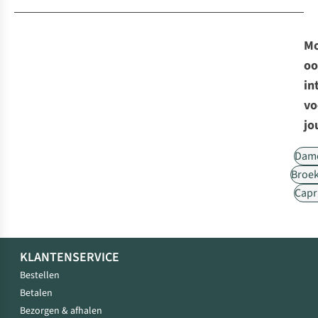
Mo
oo
in
vo
jo
Dam
Broe
Capr
KLANTENSERVICE
Bestellen
Betalen
Bezorgen & afhalen