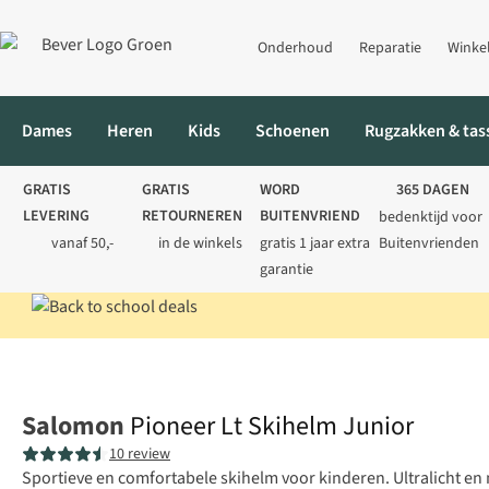
Onderhoud
Reparatie
Winke
Dames
Heren
Kids
Schoenen
Rugzakken & tas
GRATIS
GRATIS
WORD
365 DAGEN
LEVERING
RETOURNEREN
BUITENVRIEND
bedenktijd voor
vanaf 50,-
in de winkels
gratis 1 jaar extra
Buitenvrienden
garantie
Home
Kids
Skihelmen
Pioneer Lt Skihelm Junior
Salomon
Pioneer Lt Skihelm Junior
10 review
Sportieve en comfortabele skihelm voor kinderen. Ultralicht en