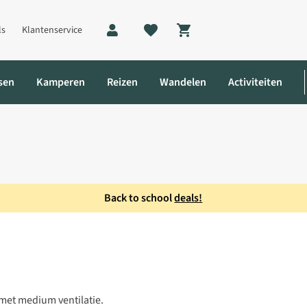
ls
Klantenservice
Shopping cart
sen
Kamperen
Reizen
Wandelen
Activiteiten
Back to school
deals!
 met medium ventilatie.