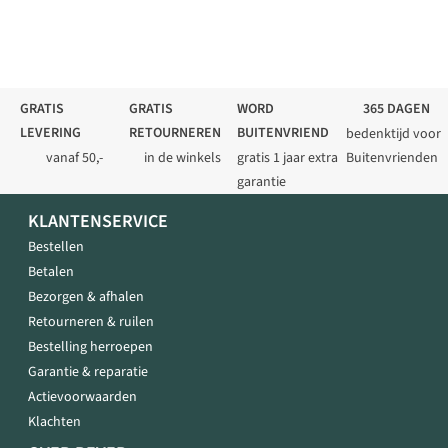
GRATIS
GRATIS
WORD
365 DAGEN
LEVERING
RETOURNEREN
BUITENVRIEND
bedenktijd voor
vanaf 50,-
in de winkels
gratis 1 jaar extra
Buitenvrienden
garantie
KLANTENSERVICE
Bestellen
Betalen
Bezorgen & afhalen
Retourneren & ruilen
Bestelling herroepen
Garantie & reparatie
Actievoorwaarden
Klachten