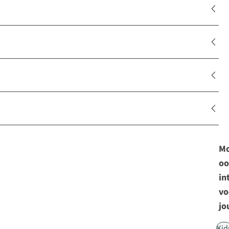
Mo
oo
in
vo
jo
Kid