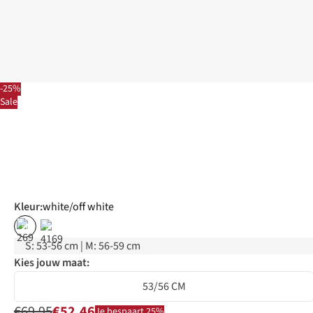
-25%
Sale
Kleur
:
white/off white
%
%
S: 53-56 cm | M: 56-59 cm
Kies jouw maat:
53/56 CM
€69,95
€52,46
Je bespaart 25%