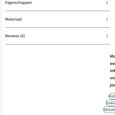
Eigenschappen
Materiaal
Reviews
(6)
Mo
oo
in
vo
jo
Kid
Sokk
Skiso