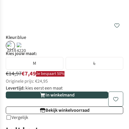
Kleur
:
blue
%
%
Kies jouw maat:
M
L
€14,97
€7,49
Je bespaart 50%
Originele prijs: €24,95
Levertijd:
kies eerst een maat
In winkelmand
Bekijk winkelvoorraad
Vergelijk