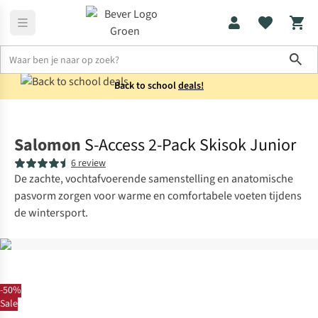
Sho
Back to school
deals!
Sokken
Skisokken
Salomon
S-Access 2-Pack Skisok Junior
6 review
De zachte, vochtafvoerende samenstelling en anatomische
pasvorm zorgen voor warme en comfortabele voeten tijdens
de wintersport.
-50%
Sale