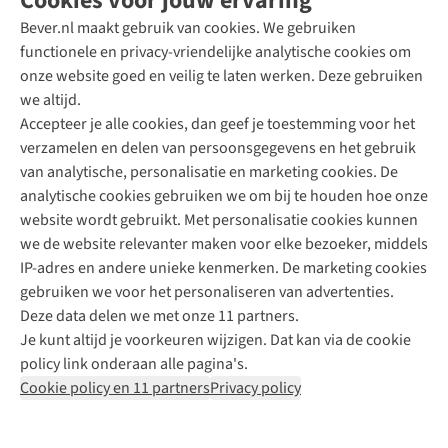
Cookies voor jouw ervaring
Bever.nl maakt gebruik van cookies. We gebruiken
functionele en privacy-vriendelijke analytische cookies om
onze website goed en veilig te laten werken. Deze gebruiken
Direct advies van een Buitenexpert
we altijd.
Accepteer je alle cookies, dan geef je toestemming voor het
+31 (0)85 888 50 88
verzamelen en delen van persoonsgegevens en het gebruik
+31 6 12 28 49 80
van analytische, personalisatie en marketing cookies. De
analytische cookies gebruiken we om bij te houden hoe onze
Contactformulier
website wordt gebruikt. Met personalisatie cookies kunnen
we de website relevanter maken voor elke bezoeker, middels
IP-adres en andere unieke kenmerken. De marketing cookies
Algeme
gebruiken we voor het personaliseren van advertenties.
voorwa
Deze data delen we met onze 11 partners.
|
Je kunt altijd je voorkeuren wijzigen. Dat kan via de cookie
Priva
policy link onderaan alle pagina's.
polic
Cookie policy en 11 partners
Privacy policy
|
Cook