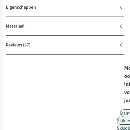
Eigenschappen
Materiaal
Reviews
(67)
Mo
oo
in
vo
jo
Dam
Skikle
Skiso