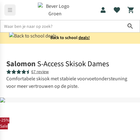
Sho
Back to school
deals!
Skikleding
Skisokken
Salomon
S-Access Skisok Dames
67 review
Comfortabele skisok met stabiele voorvoetondersteuning
voor meer vertrouwen op de piste.
-25%
Sale