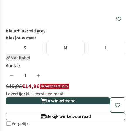
Kleur
:
blue/mid grey
Kies jouw maat:
S
M
L
Maattabel
Aantal:
€19,95
€14,96
Je bespaart 25%
Levertijd:
kies eerst een maat
In winkelmand
Bekijk winkelvoorraad
Vergelijk