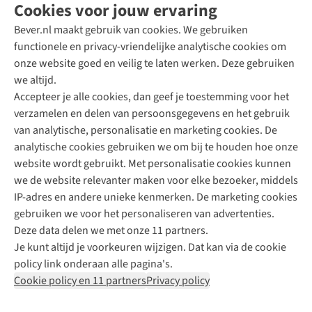
Cookies voor jouw ervaring
Bever.nl maakt gebruik van cookies. We gebruiken
functionele en privacy-vriendelijke analytische cookies om
onze website goed en veilig te laten werken. Deze gebruiken
Direct advies van een Buitenexpert
we altijd.
Accepteer je alle cookies, dan geef je toestemming voor het
+31 (0)85 888 50 88
verzamelen en delen van persoonsgegevens en het gebruik
+31 6 12 28 49 80
van analytische, personalisatie en marketing cookies. De
analytische cookies gebruiken we om bij te houden hoe onze
Contactformulier
website wordt gebruikt. Met personalisatie cookies kunnen
we de website relevanter maken voor elke bezoeker, middels
IP-adres en andere unieke kenmerken. De marketing cookies
Algeme
gebruiken we voor het personaliseren van advertenties.
voorwa
Deze data delen we met onze 11 partners.
|
Je kunt altijd je voorkeuren wijzigen. Dat kan via de cookie
Priva
policy link onderaan alle pagina's.
polic
Cookie policy en 11 partners
Privacy policy
|
Cook