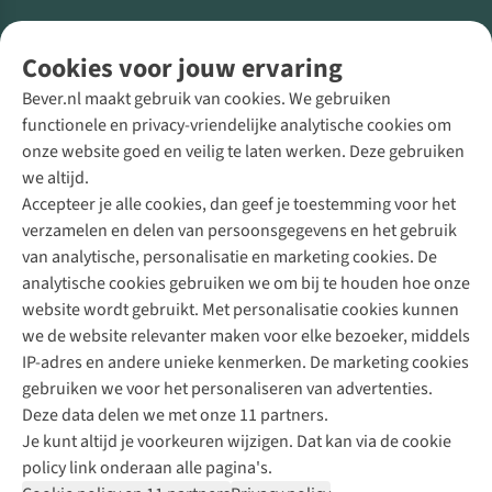
Volg ons voor meer Buiten
Cookies voor jouw ervaring
Bever.nl maakt gebruik van cookies. We gebruiken
functionele en privacy-vriendelijke analytische cookies om
onze website goed en veilig te laten werken. Deze gebruiken
Direct advies van een Buitenexpert
we altijd.
Accepteer je alle cookies, dan geef je toestemming voor het
+31 (0)85 888 50 88
verzamelen en delen van persoonsgegevens en het gebruik
+31 6 12 28 49 80
van analytische, personalisatie en marketing cookies. De
analytische cookies gebruiken we om bij te houden hoe onze
Contactformulier
website wordt gebruikt. Met personalisatie cookies kunnen
we de website relevanter maken voor elke bezoeker, middels
IP-adres en andere unieke kenmerken. De marketing cookies
Algeme
gebruiken we voor het personaliseren van advertenties.
voorwa
Deze data delen we met onze 11 partners.
|
Je kunt altijd je voorkeuren wijzigen. Dat kan via de cookie
Priva
policy link onderaan alle pagina's.
polic