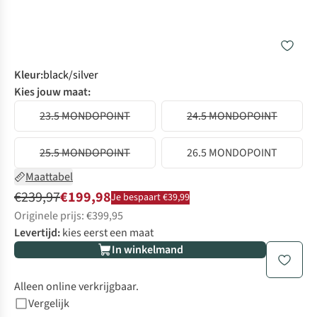
Kleur
:
black/silver
Kies jouw maat:
23.5 MONDOPOINT
24.5 MONDOPOINT
25.5 MONDOPOINT
26.5 MONDOPOINT
Maattabel
€239,97
€199,98
Je bespaart €39,99
Originele prijs: €399,95
Levertijd:
kies eerst een maat
In winkelmand
Alleen online verkrijgbaar.
Vergelijk