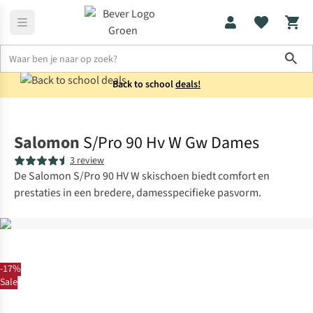
Sho
Back to school
deals!
Dames
Kleding
Salomon
S/Pro 90 Hv W Gw Dames
3 review
De Salomon S/Pro 90 HV W skischoen biedt comfort en
prestaties in een bredere, damesspecifieke pasvorm.
-17%
Sale