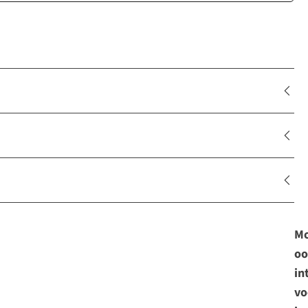
Mo
oo
in
vo