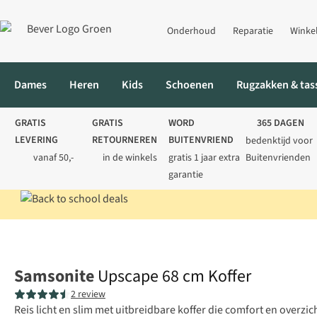
Onderhoud
Reparatie
Winke
Dames
Heren
Kids
Schoenen
Rugzakken & tas
GRATIS
GRATIS
WORD
365 DAGEN
LEVERING
RETOURNEREN
BUITENVRIEND
bedenktijd voor
vanaf 50,-
in de winkels
gratis 1 jaar extra
Buitenvrienden
garantie
Home
Tassen
Reistassen
Trolleys
Upscape 68 cm Koffer
Samsonite
Upscape 68 cm Koffer
2 review
Reis licht en slim met uitbreidbare koffer die comfort en overzi