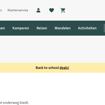
ls
Klantenservice
Shopping cart
sen
Kamperen
Reizen
Wandelen
Activiteiten
Back to school
deals!
cht onderweg biedt.