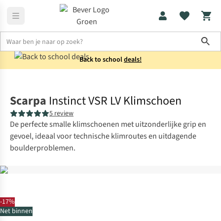
Sho
Back to school
deals!
Heren
Collectie
Scarpa
Instinct VSR LV Klimschoen
5 review
De perfecte smalle klimschoenen met uitzonderlijke grip en
gevoel, ideaal voor technische klimroutes en uitdagende
boulderproblemen.
-17%
Net binnen