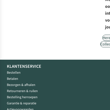
oo
in
vo
jo
Her
Collec
KLANTENSERVICE
Bestellen
Betalen
Bezorgen & afhalen
Retourneren & ruilen
Bestelling herroepen
Garantie & reparatie
Actievoorwaarden