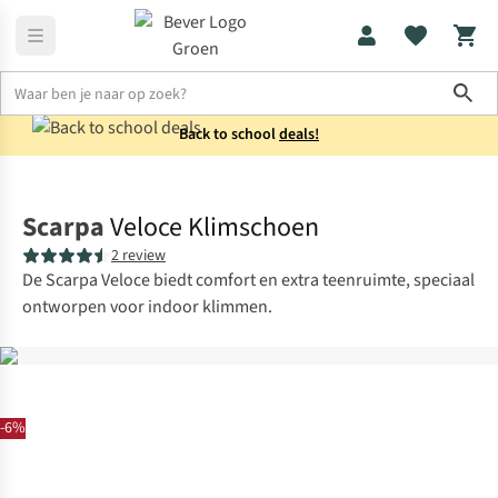
Sho
Back to school
deals!
Heren
Collectie
Scarpa
Veloce Klimschoen
2 review
De Scarpa Veloce biedt comfort en extra teenruimte, speciaal
ontworpen voor indoor klimmen.
-6%