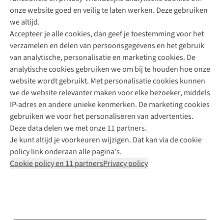
onze website goed en veilig te laten werken. Deze gebruiken
Direct advies van een Buitenexpert
we altijd.
Accepteer je alle cookies, dan geef je toestemming voor het
+31 (0)85 888 50 88
verzamelen en delen van persoonsgegevens en het gebruik
+31 6 12 28 49 80
van analytische, personalisatie en marketing cookies. De
analytische cookies gebruiken we om bij te houden hoe onze
Contactformulier
website wordt gebruikt. Met personalisatie cookies kunnen
we de website relevanter maken voor elke bezoeker, middels
IP-adres en andere unieke kenmerken. De marketing cookies
Algeme
gebruiken we voor het personaliseren van advertenties.
voorwa
Deze data delen we met onze 11 partners.
|
Je kunt altijd je voorkeuren wijzigen. Dat kan via de cookie
Priva
policy link onderaan alle pagina's.
polic
Cookie policy en 11 partners
Privacy policy
|
Cook
polic
|
© 202