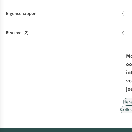
Eigenschappen
Reviews
(2)
Mo
oo
in
vo
jo
Her
Collec