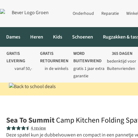
Onderhoud
Reparatie
Winke
Dames
Heren
Kids
Schoenen
Rugzakken & tas
GRATIS
GRATIS
WORD
365 DAGEN
LEVERING
RETOURNEREN
BUITENVRIEND
bedenktijd voor
vanaf 50,-
in de winkels
gratis 1 jaar extra
Buitenvrienden
garantie
Home
Kamperen
Koken
Kookaccessoires
Camp Kitchen Fol
Sea To Summit
Camp Kitchen Folding Spa
4 review
Deze spatel kun je dubbelvouwen en compact in een pannetje v