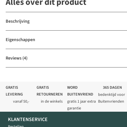
Alles over dit product
Beschrijving
Eigenschappen
Reviews
(4)
GRATIS
GRATIS
WORD
365 DAGEN
LEVERING
RETOURNEREN
BUITENVRIEND
bedenktijd voor
vanaf 50,-
in de winkels
gratis 1 jaar extra
Buitenvrienden
garantie
KLANTENSERVICE
Bestellen