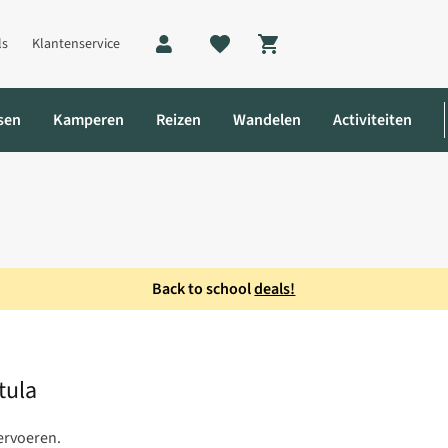
ls
Klantenservice
Shopping cart
sen
Kamperen
Reizen
Wandelen
Activiteiten
Back to school
deals!
ding Spatula
tula
ervoeren.