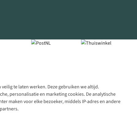
veilig te laten werken. Deze gebruiken we altijd.
Algeme
che, personalisatie en marketing cookies. De analytische
voorwa
nter maken voor elke bezoeker, middels IP-adres en andere
|
partners.
Priva
polic
|
Cook