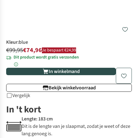
Kleur
:
blue
€99,95
€74,96
Je bespaart €24,99
Dit product wordt gratis verzonden
In winkelmand
Bekijk winkelvoorraad
Vergelijk
In 't kort
Lengte: 183 cm
Dit is de lengte van je slaapmat, zodat je weet of deze
lang genoeg is.