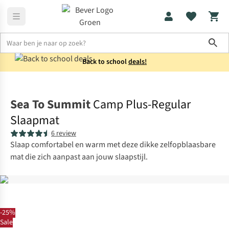
Sho
Back to school
deals!
Slaapmatten
Lichtgewicht slaapmatten
Sea To Summit
Camp Plus-Regular
Slaapmat
6 review
Slaap comfortabel en warm met deze dikke zelfopblaasbare
mat die zich aanpast aan jouw slaapstijl.
-25%
Sale