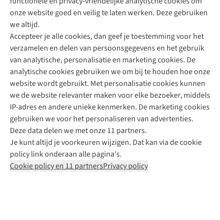
functionele en privacy-vriendelijke analytische cookies om
onze website goed en veilig te laten werken. Deze gebruiken
Direct advies van een Buitenexpert
we altijd.
Accepteer je alle cookies, dan geef je toestemming voor het
+31 (0)85 888 50 88
verzamelen en delen van persoonsgegevens en het gebruik
+31 6 12 28 49 80
van analytische, personalisatie en marketing cookies. De
analytische cookies gebruiken we om bij te houden hoe onze
Contactformulier
website wordt gebruikt. Met personalisatie cookies kunnen
we de website relevanter maken voor elke bezoeker, middels
IP-adres en andere unieke kenmerken. De marketing cookies
Algeme
gebruiken we voor het personaliseren van advertenties.
voorwa
Deze data delen we met onze 11 partners.
|
Je kunt altijd je voorkeuren wijzigen. Dat kan via de cookie
Priva
policy link onderaan alle pagina's.
polic
Cookie policy en 11 partners
Privacy policy
|
Cook
polic
|
© 202