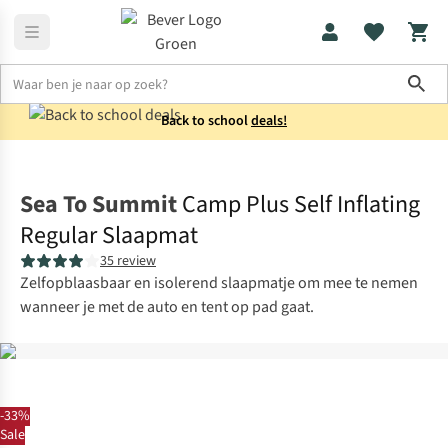
Sho
Back to school
deals!
Slaapmatten
Lichtgewicht slaapmatten
Sea To Summit
Camp Plus Self Inflating
Regular Slaapmat
35 review
Zelfopblaasbaar en isolerend slaapmatje om mee te nemen
wanneer je met de auto en tent op pad gaat.
-33%
Sale