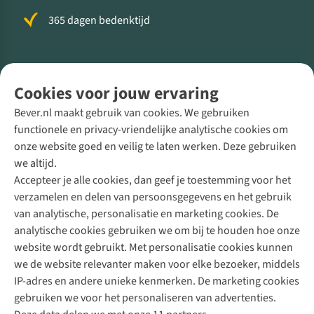
365 dagen bedenktijd
Volg ons voor meer Buiten
Cookies voor jouw ervaring
Bever.nl maakt gebruik van cookies. We gebruiken
functionele en privacy-vriendelijke analytische cookies om
onze website goed en veilig te laten werken. Deze gebruiken
Direct advies van een Buitenexpert
we altijd.
Accepteer je alle cookies, dan geef je toestemming voor het
+31 (0)85 888 50 88
verzamelen en delen van persoonsgegevens en het gebruik
+31 6 12 28 49 80
van analytische, personalisatie en marketing cookies. De
analytische cookies gebruiken we om bij te houden hoe onze
Contactformulier
website wordt gebruikt. Met personalisatie cookies kunnen
we de website relevanter maken voor elke bezoeker, middels
IP-adres en andere unieke kenmerken. De marketing cookies
Algeme
gebruiken we voor het personaliseren van advertenties.
voorwa