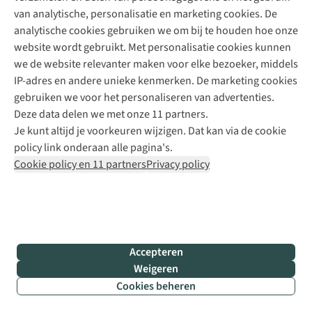
+31 6 12 28 49 80
van analytische, personalisatie en marketing cookies. De
analytische cookies gebruiken we om bij te houden hoe onze
Contactformulier
website wordt gebruikt. Met personalisatie cookies kunnen
we de website relevanter maken voor elke bezoeker, middels
IP-adres en andere unieke kenmerken. De marketing cookies
Algeme
gebruiken we voor het personaliseren van advertenties.
voorwa
Deze data delen we met onze 11 partners.
|
Je kunt altijd je voorkeuren wijzigen. Dat kan via de cookie
Priva
policy link onderaan alle pagina's.
polic
Cookie policy en 11 partners
Privacy policy
|
Cook
polic
|
© 202
Accepteren
Bever
Weigeren
B.V. Al
Cookies beheren
rights
reser