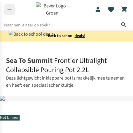
Sho
Back to school
deals!
Koken
Potten & pannen
Sea To Summit
Frontier Ultralight
Collapsible Pouring Pot 2.2L
Deze lichtgewicht inklapbare pot is makkelijk mee te nemen
en heeft een speciaal schenktuitje.
Net binnen