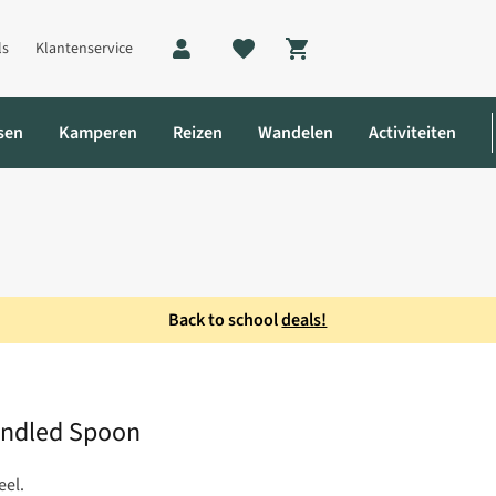
ls
Klantenservice
Shopping cart
sen
Kamperen
Reizen
Wandelen
Activiteiten
Back to school
deals!
andled Spoon
Handled Spoon
eel.