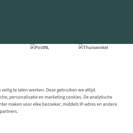
veilig te laten werken. Deze gebruiken we altijd.
Algeme
che, personalisatie en marketing cookies. De analytische
voorwa
nter maken voor elke bezoeker, middels IP-adres en andere
|
partners.
Priva
polic
|