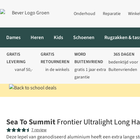
Onderhoud
Reparatie
Winke
Dames
Heren
Kids
Schoenen
Rugzakken & tas
GRATIS
GRATIS
WORD
365 DAGEN
LEVERING
RETOURNEREN
BUITENVRIEND
bedenktijd voor
vanaf 50,-
in de winkels
gratis 1 jaar extra
Buitenvrienden
garantie
Home
Kamperen
Koken
Bestek
Frontier Ultralight Long H
Sea To Summit
Frontier Ultralight Long 
7 review
Deze lepel van geanodiseerd aluminium heeft een extra lange st