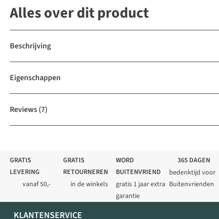
Alles over dit product
Beschrijving
Eigenschappen
Reviews
(7)
GRATIS
GRATIS
WORD
365 DAGEN
LEVERING
RETOURNEREN
BUITENVRIEND
bedenktijd voor
vanaf 50,-
in de winkels
gratis 1 jaar extra
Buitenvrienden
garantie
KLANTENSERVICE